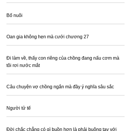
Bố nuôi
Oan gia không hẹn mà cưới chương 27
Đi làm về, thấy con riêng của chồng đang nấu cơm mà
tôi rơi nước mắt
Câu chuyện vợ chồng ngắn mà đầy ý nghĩa sâu sắc
Người tử tế
Đời chắc chẳng có gì buồn hơn là phải buông tay với