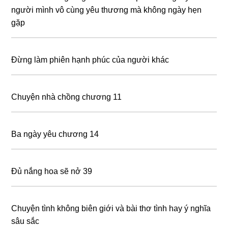
người mình vô cùng yêu thương mà không ngày hẹn
gặp
Đừng làm phiên hạnh phúc của người khác
Chuyện nhà chồng chương 11
Ba ngày yêu chương 14
Đủ nắng hoa sẽ nở 39
Chuyện tình không biên giới và bài thơ tình hay ý nghĩa
sâu sắc