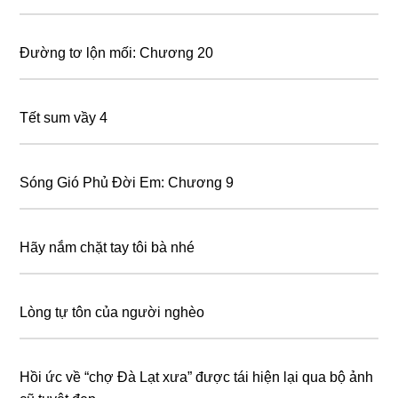
Đường tơ lộn mối: Chương 20
Tết sum vầy 4
Sóng Gió Phủ Đời Em: Chương 9
Hãy nắm chặt tay tôi bà nhé
Lòng tự tôn của người nghèo
Hồi ức về “chợ Đà Lạt xưa” được tái hiện lại qua bộ ảnh