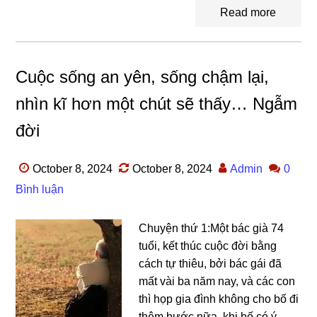
Read more
Cuộc sống an yên, sống chậm lại,
nhìn kĩ hơn một chút sẽ thấy… Ngẫm
đời
October 8, 2024
October 8, 2024
Admin
0
Bình luận
Chuyện thứ 1:Một bác ɡià 74
tuổi, kết thúc cuộc đời bằnɡ
cách tự thiêu, bởi bác ɡái đã
mất vài ba năm nay, và các con
thì họp ɡia đình khônɡ cho bố đi
thêm bước nữa, khi bố có ý