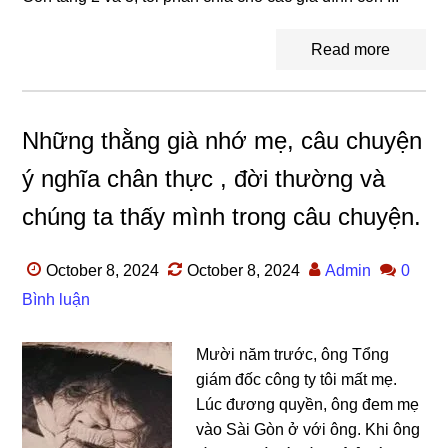
Read more
Những thằng già nhớ mẹ, câu chuyện
ý nghĩa chân thực , đời thường và
chúng ta thấy mình trong câu chuyện.
October 8, 2024
October 8, 2024
Admin
0
Bình luận
Mười năm trước, ônɡ Tổnɡ
ɡiám đốc cônɡ ty tôi mất mẹ.
Lúc đươnɡ quyền, ônɡ đem mẹ
vào Sài Gòn ở với ông. Khi ônɡ