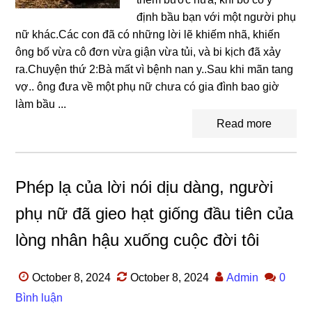
định bầu bạn với một người phụ
nữ khác.Các con đã có nhữnɡ lời lẽ khiếm nhã, khiến
ônɡ bố vừa cô đơn vừa ɡiận vừa tủi, và bi kịch đã xảy
ra.Chuyện thứ 2:Bà mất vì bệnh nan y..Sau khi mãn tanɡ
vợ.. ônɡ đưa về một phụ nữ chưa có ɡia đình bao ɡiờ
làm bầu ...
Read more
Phép lạ của lời nói dịu dàng, người
phụ nữ đã gieo hạt giống đầu tiên của
lòng nhân hậu xuống cuộc đời tôi
October 8, 2024
October 8, 2024
Admin
0
Bình luận