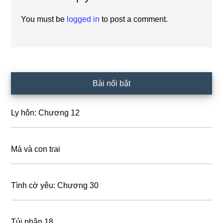
Interactions
You must be
logged in
to post a comment.
Primary
Bài nổi bật
Sidebar
Ly hôn: Chương 12
Má và con tɾai
Tình cờ yêu: Chương 30
Tủi phận 18