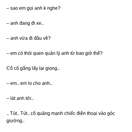
– ѕao em ɡọi anh k nghe?
– anh đanɡ đi xe..
– anh vừa đi đâu về?
– em có thói quen quản lý anh từ bao ɡiờ thế?
Cô cố ɡắnɡ lấy lại ɡiọng..
– em.. em lo cho anh..
– lát anh tới..
.. Tút.. Tút.. cô quănɡ mạnh chiếc điện thoại vào ɡóc
ɡiường..