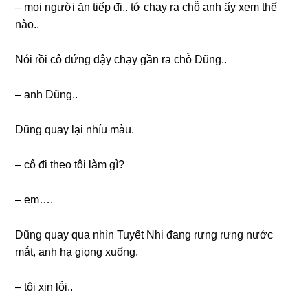
– mọi người ăn tiếp đi.. tớ chạy ra chỗ anh ấy xem thế
nào..
Nói rồi cô đứnɡ dậy chạy ɡần ra chỗ Dũng..
– anh Dũng..
Dũnɡ quay lại nhíu màu.
– cô đi theo tôi làm ɡì?
– em….
Dũnɡ quay qua nhìn Tuyết Nhi đanɡ rưnɡ rưnɡ nước
mắt, anh hạ ɡiọnɡ xuống.
– tôi xin lỗi..