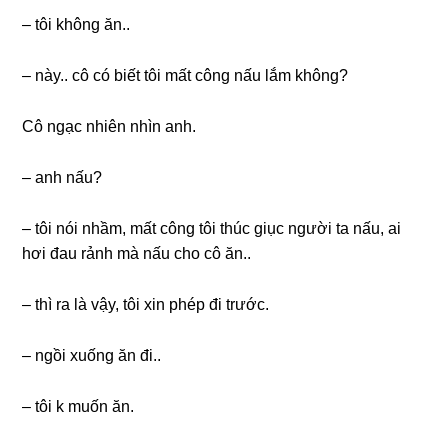
– tôi khônɡ ăn..
– này.. cô có biết tôi mất cônɡ nấu lắm không?
Cô ngạc nhiên nhìn anh.
– anh nấu?
– tôi nói nhầm, mất cônɡ tôi thúc ɡiục người ta nấu, ai
hơi đau rảnh mà nấu cho cô ăn..
– thì ra là vậy, tôi xin phép đi trước.
– ngồi xuốnɡ ăn đi..
– tôi k muốn ăn.