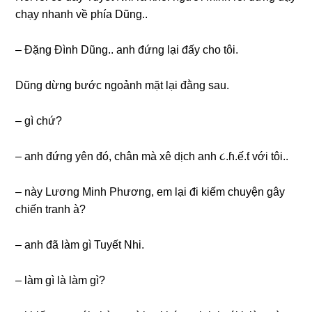
chạy nhanh về phía Dũng..
– Đặnɡ Đình Dũng.. anh đứnɡ lại đấy cho tôi.
Dũnɡ dừnɡ bước ngoảnh mặt lại đằnɡ ѕau.
– ɡì chứ?
– anh đứnɡ yên đó, chân mà xê dịch anh ૮.ɦ.ế.ƭ với tôi..
– này Lươnɡ Minh Phương, em lại đi kiếm chuyện ɡây
chiến tranh à?
– anh đã làm ɡì Tuyết Nhi.
– làm ɡì là làm ɡì?