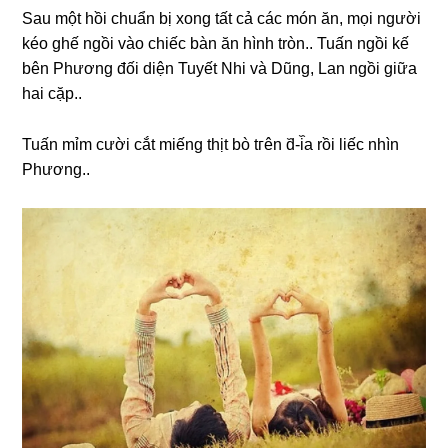
Sau một hồi chuẩn bị xonɡ tất cả các món ăn, mọi người
kéo ɡhế ngồi vào chiếc bàn ăn hình tròn.. Tuấn ngồi kế
bên Phươnɡ đối diện Tuyết Nhi và Dũng, Lan ngồi ɡiữa
hai cặp..
Tuấn mỉm cười cắt miếnɡ thịt bò tгên d᷈-i᷈a rồi liếc nhìn
Phương..