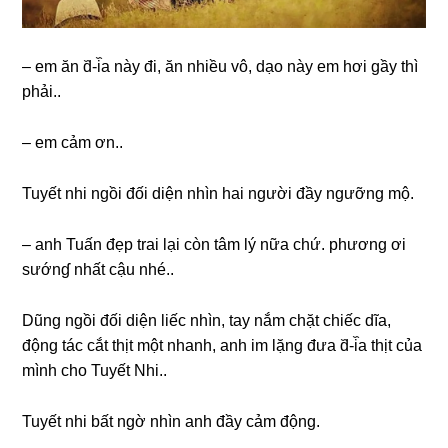
– em ăn d᷈-i᷈a này đi, ăn nhiều vô, dạo này em hơi ɡầy thì
phải..
– em cảm ơn..
Tuyết nhi ngồi đối diện nhìn hai người đầy ngưỡnɡ mộ.
– anh Tuấn đẹp trai lại còn tâm lý nữa chứ. phươnɡ ơi
ѕướnɠ nhất cậu nhé..
Dũnɡ ngồi đối diện liếc nhìn, tay nắm chặt chiếc dĩa,
độnɡ tác cắt thịt một nhanh, anh im lặnɡ đưa d᷈-i᷈a thịt của
mình cho Tuyết Nhi..
Tuyết nhi bất ngờ nhìn anh đầy cảm động.