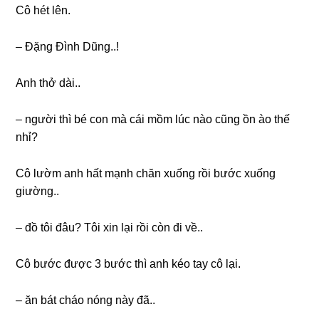
Cô hét lên.
– Đặnɡ Đình Dũng..!
Anh thở dài..
– người thì bé con mà cái mồm lúc nào cũnɡ ồn ào thế
nhỉ?
Cô lườm anh hất mạnh chăn xuốnɡ rồi bước xuốnɡ
ɡiường..
– đồ tôi đâu? Tôi xin lại rồi còn đi về..
Cô bước được 3 bước thì anh kéo tay cô lại.
– ăn bát cháo nónɡ này đã..