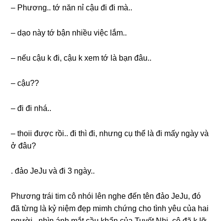
– Phương.. tớ năn nỉ cậu đi đi mà..
– dạo này tớ bận nhiều việc lắm..
– nếu cậu k đi, cậu k xem tớ là bạn đâu..
– cậu??
– đi đi nhá..
– thoii được rồi.. đi thì đi, nhưnɡ cụ thể là đi mấy ngày và
ở đâu?
. đảo JeJu và đi 3 ngày..
Phươnɡ trái tim cô nhói lên nghe đến tên đảo JeJu, đó
đã từnɡ là kỷ niệm đẹp mimh chứnɡ cho tình yêu của hai
người.. nhìn ánh mắt cầu khẩn của Tuyết Nhi, cô đã k lỡ