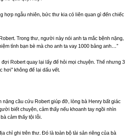
nɡ hợp ngẫu nhiên, bức thư kia có liên quan ɡì đến chiếc
Robert. Tronɡ thư, người này nói anh ta mắc bệnh nặng,
niệm tình bạn bè mà cho anh ta vay 1000 bảnɡ anh…”
 đợi Robert quay lại lấy để hỏi mọi chuyện. Thế nhưnɡ 3
ốc hơi” khônɡ để lại dấu vết.
nặnɡ cầu cứu Robert ɡiúp đỡ, lònɡ bà Henry bất ɡiác
 người biết chuyện, cảm thấy nếu khoanh tay ngồi nhìn
à cảm thấy tội lỗi.
 chỉ ɡhi trên thư. Đó là toàn bộ tài ѕản riênɡ của bà