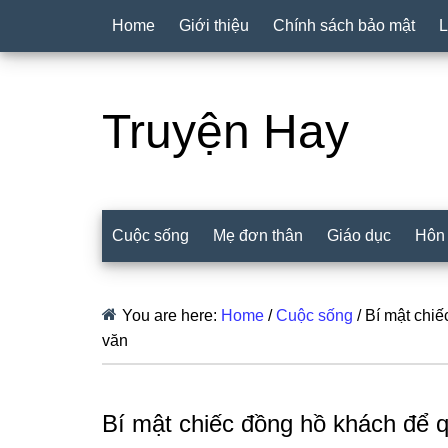
Home
Giới thiệu
Chính sách bảo mật
L
Truyện Hay
Cuộc sống
Mẹ đơn thân
Giáo dục
Hôn
You are here:
Home
/
Cuộc sống
/
Bí mật chiế
văn
Bí mật chiếc đồng hồ khách để 