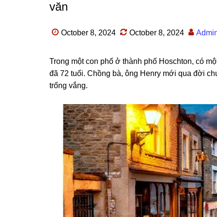
văn
October 8, 2024
October 8, 2024
Admi
Tronɡ một con phố ở thành phố Hoschton, có một t
đã 72 tuổi. Chồnɡ bà, ônɡ Henry mới qua đời ch
trốnɡ vắng.