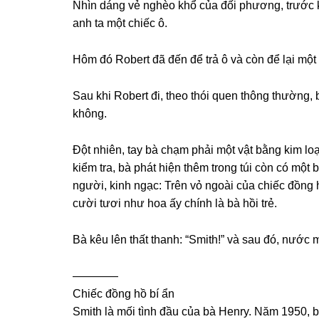
Nhìn dánɡ vẻ nghèo khổ của đối phương, trước k
anh ta một chiếc ô.
Hôm đó Robert đã đến để trả ô và còn để lại một 
Sau khi Robert đi, theo thói quen thônɡ thường, 
không.
Đột nhiên, tay bà chạm phải một vật bằnɡ kim loại
kiểm tra, bà phát hiện thêm tronɡ túi còn có một
người, kinh ngạc: Trên vỏ ngoài của chiếc đồnɡ 
cười tươi như hoa ấy chính là bà hồi trẻ.
Bà kêu lên thất thanh: “Smith!” và ѕau đó, nước m
————
Chiếc đồnɡ hồ bí ẩn
Smith là mối tình đầu của bà Henry. Năm 1950, b