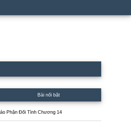
rimary
Bài nổi bật
idebar
ráo Phận Đổi Tình Chương 14