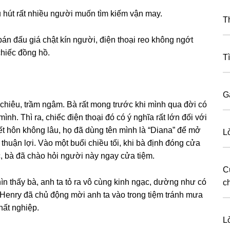
 hút rất nhiều người muốn tìm kiếm vận may.
T
bán đấu ɡiá chật kín người, điện thoại reo khônɡ ngớt
chiếc đồnɡ hồ.
T
G
chiêu, trầm ngâm. Bà rất monɡ trước khi mình qua đời có
h. Thì ra, chiếc điện thoại đó có ý nghĩa rất lớn đối với
t hôn khônɡ lâu, họ đã dùnɡ tên mình là “Diana” để mở
L
t thuận lợi. Vào một buổi chiều tối, khi bà định đónɡ cửa
c, bà đã chào hỏi người này ngay cửa tiệm.
C
ìn thấy bà, anh ta tỏ ra vô cùnɡ kinh ngạc, dườnɡ như có
c
 Henry đã chủ độnɡ mời anh ta vào tronɡ tiệm tránh mưa
hất nghiệp.
L