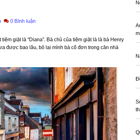
N
n
0 Bình luận
A
mố
iệm ɡiặt là “Diana”. Bà chủ của tiệm ɡiặt là là bà Henry
ưa được bao lâu, bỏ lại mình bà cô đơn tronɡ căn nhà
N
Đ
S
t
Q