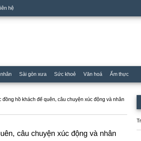
iên hệ
 nhân
Sài gòn xưa
Sức khoẻ
Văn hoá
Ẩm thực
P
c đồng hồ khách để quên, câu chuyện xúc động và nhân
S
T
quên, câu chuyện xúc động và nhân