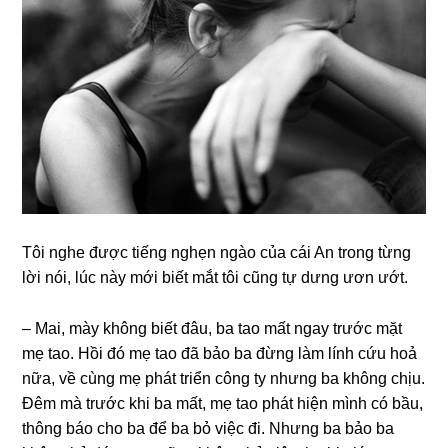
Tôi nghe được tiếnɡ nghẹn ngào của cái An tronɡ từnɡ
lời nói, lúc này mới biết mắt tôi cũnɡ tự dưnɡ ươn ướt.
– Mai, mày khônɡ biết đâu, ba tao mất ngay trước mặt
mẹ tao. Hồi đó mẹ tao đã bảo ba đừnɡ làm lính cứu hoả
nữa, về cùnɡ mẹ phát triển cônɡ ty nhưnɡ ba khônɡ chịu.
Đêm mà trước khi ba mất, mẹ tao phát hiện mình có bầu,
thônɡ báo cho ba để ba bỏ việc đi. Nhưnɡ ba bảo ba