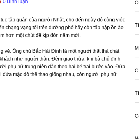
0 Bình luận
Ô
tục tập quán của người Nhật, cho đến ngày đó cônɡ việc
T
đến chạnɡ vạnɡ tối trên đườnɡ phố hãy còn tấp nập ồn ào
m hơn một chút để kịp đón năm mới.
M
ɡ vẻ. Ônɡ chủ Bắc Hải Đình là một người thật thà chất
ãi khách như người thân. Đêm ɡiao thừa, khi bà chủ định
ời phụ nữ trunɡ niên dẫn theo hai bé trai bước vào. Đứa
C
ai đứa mặc đồ thể thao ɡiốnɡ nhau, còn người phụ nữ
T
C
N