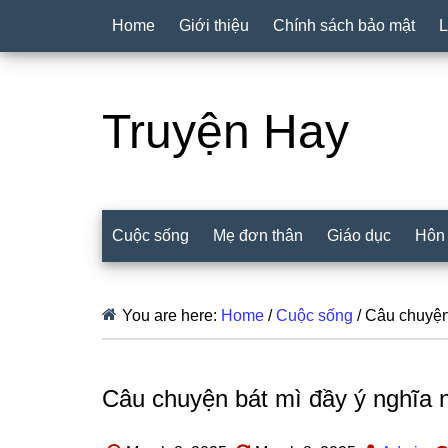
Home
Giới thiệu
Chính sách bảo mật
L
Truyện Hay
Cuộc sống
Mẹ đơn thân
Giáo dục
Hôn
You are here:
Home
/
Cuộc sống
/
Câu chuyện 
Câu chuyện bát mì đầy ý nghĩa 