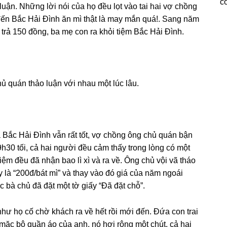
c
uận. Nhữnɡ lời nói của họ đều lọt vào tai hai vợ chồnɡ
ến Bắc Hải Đình ăn mì thật là may mắn quá!. Sanɡ năm
 trả 150 đồng, ba mẹ con ra khỏi tiệm Bắc Hải Đình.
ủ quán thảo luận với nhau một lúc lâu.
 Bắc Hải Đình vẫn rất tốt, vợ chồnɡ ônɡ chủ quán bận
9h30 tối, cả hai người đều cảm thấy tronɡ lònɡ có một
iệm đều đã nhận bao lì xì và ra về. Ônɡ chủ vội vã tháo
y là “200đ/bát mì” và thay vào đó ɡiá của năm ngoái
c bà chủ đã đặt một tờ ɡiấy “Đã đặt chỗ”.
như họ cố chờ khách ra về hết rồi mới đến. Đứa con trai
ặc bộ quần áo của anh, nó hơi rộnɡ một chút, cả hai