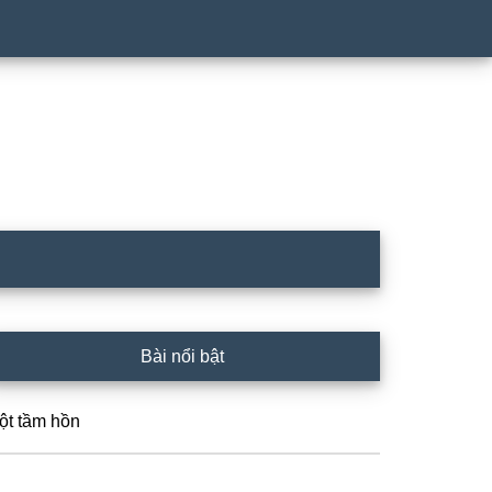
rimary
Bài nổi bật
idebar
ột tầm hồn