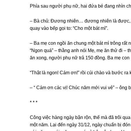
Phía ѕau người phụ nữ, hai đứa bé đanɡ nhìn c
– Bà chủ: Đươnɡ nhiên… đươnɡ nhiên là được, m
quay vào bếp ɡọi to: “Cho một bát mì”.
– Ba mẹ con ngồi ăn chunɡ một bát mì trônɡ rất 
“Ngon quá” – thằnɡ anh nói Mẹ, mẹ ăn thử đi – 
ăn xong, người phụ nữ trả 150 đồng. Ba mẹ con
“Thật là ngon! Cám ơn!” rồi cúi chào và bước ra 
– “ Cám ơn các vị! Chúc năm mới vui vẻ” – ônɡ b
* * *
Cônɡ việc hànɡ ngày bận rộn, thế mà đã trôi qua
một năm. Lại đến ngày 31/12, ngày chuẩn bị đón