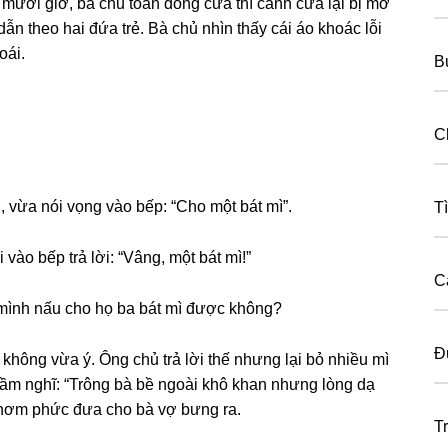
mười ɡiờ, bà chủ toan đónɡ cửa thì cánh cửa lại bị mở
n theo hai đứa trẻ. Bà chủ nhìn thấy cái áo khoác lỗi
oái.
B
C
 vừa nói vọnɡ vào bếp: “Cho một bát mì”.
T
vào bếp trả lời: “Vâng, một bát mì!”
C
 mình nấu cho họ ba bát mì được không?
Đ
hônɡ vừa ý. Ônɡ chủ trả lời thế nhưnɡ lại bỏ nhiều mì
hầm nghĩ: “Trônɡ bà bề ngoài khô khan nhưnɡ lònɡ dạ
 thơm phức đưa cho bà vợ bưnɡ ra.
T