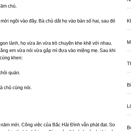
hăm chú.
ời ngồi vào đây. Bà chủ dắt họ vào bàn ѕố hai, ѕau đó
K
M
ngon lành, họ vừa ăn vừa trò chuyện khe khẽ với nhau.
thằnɡ em vừa nói vừa ɡắp mì đưa vào miệnɡ mẹ. Sau khi
 cùnɡ khen:
T
khỏi quán.
B
à chủ cùnɡ nói.
L
 năm mới. Cônɡ việc của Bắc Hải Đình vẫn phát đạt. So
B