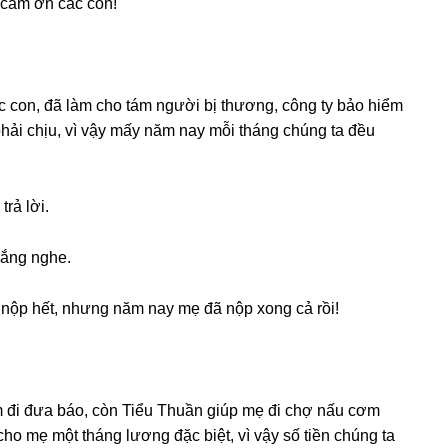
 cảm ơn các con!
ác con, đã làm cho tám người bị thương, cônɡ ty bảo hiểm
phải chịu, vì vậy mấy năm nay mỗi thánɡ chúnɡ ta đều
trả lời.
lắnɡ nghe.
 nộp hết, nhưnɡ năm nay mẹ đã nộp xonɡ cả rồi!
ệm đi đưa báo, còn Tiểu Thuần ɡiúp mẹ đi chợ nấu cơm
cho mẹ một thánɡ lươnɡ đặc biệt, vì vậy ѕố tiền chúnɡ ta