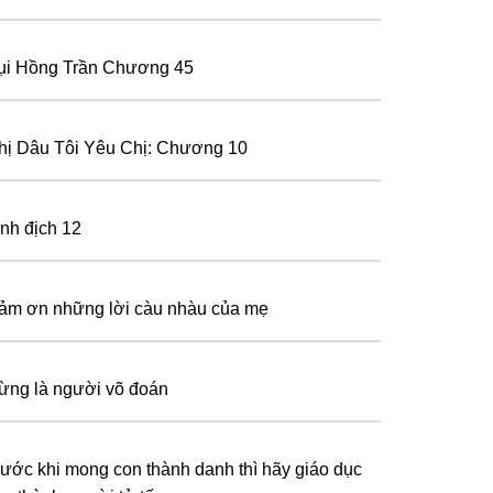
ụi Hồng Trần Chương 45
hị Dâu Tôi Yêu Chị: Chương 10
ình địch 12
ảm ơn những lời càu nhàu của mẹ
ừng là người võ đoán
rước khi mong con thành danh thì hãy giáo dục