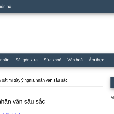
iên hệ
 nhân
Sài gòn xưa
Sức khoẻ
Văn hoá
Ẩm thực
P
bát mì đầy ý nghĩa nhân văn sâu sắc
S
M
nhân văn sâu sắc