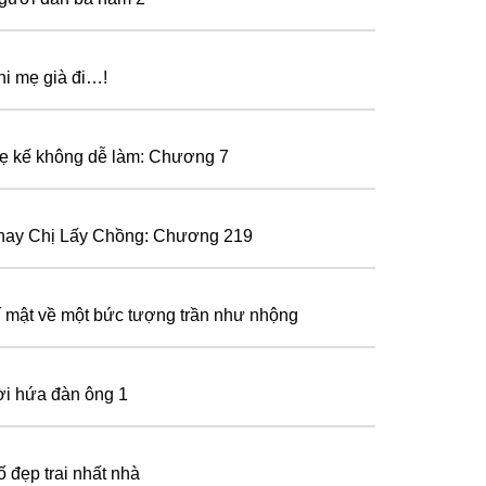
hi mẹ già đi…!
ẹ kế không dễ làm: Chương 7
hay Chị Lấy Chồng: Chương 219
í mật về một bức tượng trần như nhộng
ời hứa đàn ông 1
ố đẹp trai nhất nhà