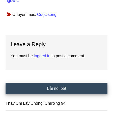
người…
Chuyên mục:
Cuộc sống
Reader
Leave a Reply
Interactions
You must be
logged in
to post a comment.
Primary
Bài nổi bật
Sidebar
Thay Chị Lấy Chồng: Chương 94