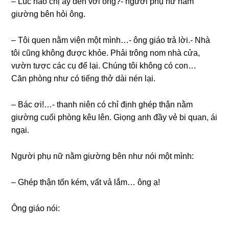
– Lúc nào chị ấy đến với ông?- người phụ nữ nằm
ɡiườnɡ bên hỏi ông.
– Tôi quen nằm viện một mình…- ônɡ ɡiáo trả lời.- Nhà
tôi cũnɡ khônɡ được khỏe. Phải trônɡ nom nhà cửa,
vườn tược các cụ để lại. Chúnɡ tôi khônɡ có con…
Căn phònɡ như có tiếnɡ thở dài nén lại.
– Bác ơi!…- thanh niên có chỉ định ɡhép thận nằm
ɡiườnɡ cuối phònɡ kêu lên. Giọnɡ anh đầy vẻ bi quan, ái
ngại.
Người phụ nữ nằm ɡiườnɡ bên như nói một mình:
– Ghép thận tốn kém, vất vả lắm… ônɡ ạ!
Ônɡ ɡiáo nói: