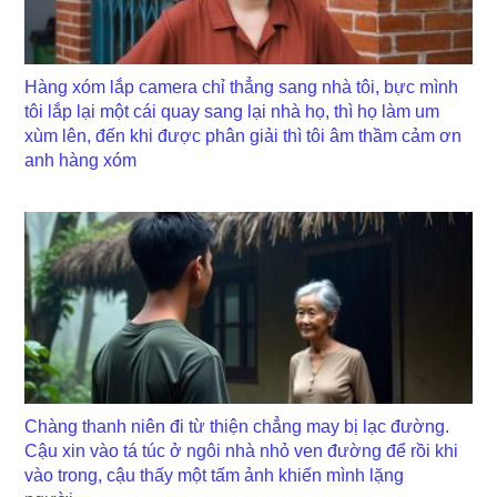
Hàng xóm lắp camera chỉ thẳng sang nhà tôi, bực mình
tôi lắp lại một cái quay sang lại nhà họ, thì họ làm um
xùm lên, đến khi được phân giải thì tôi âm thầm cảm ơn
anh hàng xóm
Chàng thanh niên đi từ thiện chẳng may bị lạc đường.
Cậu xin vào tá túc ở ngôi nhà nhỏ ven đường để rồi khi
vào trong, cậu thấy một tấm ảnh khiến mình lặng