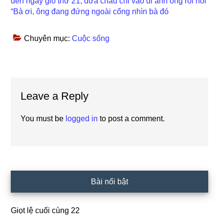
đến ngày giỗ thứ 21, đứa cháu chỉ vào di ảnh ông rồi nói
“Bà ơi, ông đang đứng ngoài cổng nhìn bà đó
Chuyên mục:
Cuộc sống
Reader
Leave a Reply
Interactions
You must be
logged in
to post a comment.
Primary
Bài nổi bật
Sidebar
Giọt lệ cuối cùng 22