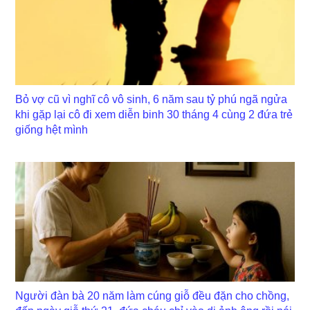
Bỏ vợ cũ vì nghĩ cô vô sinh, 6 năm sau tỷ phú ngã ngửa
khi gặp lại cô đi xem diễn binh 30 tháng 4 cùng 2 đứa trẻ
giống hệt mình
Người đàn bà 20 năm làm cúng giỗ đều đặn cho chồng,