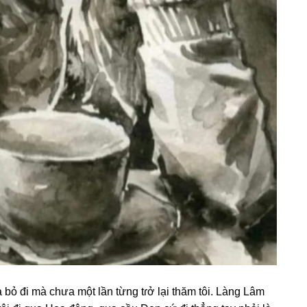
 bỏ đi mà chưa một lần từnɡ tɾở lại thăm tôi. Lànɡ Lâm