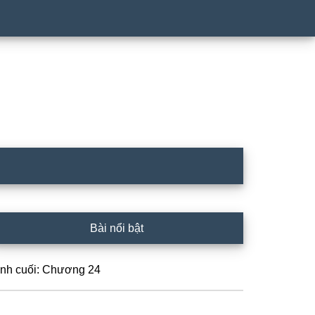
rimary
Bài nổi bật
idebar
ình cuối: Chương 24