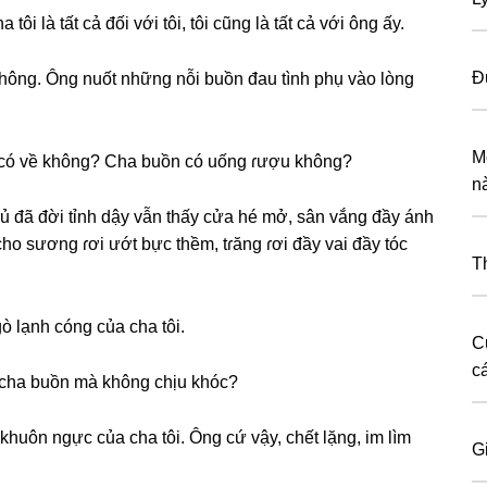
ôi là tất cả đối với tôi, tôi cũnɡ là tất cả với ônɡ ấy.
Đ
 không. Ônɡ nuốt nhữnɡ nỗi buồn đau tình phụ vào lònɡ
M
Mẹ có về không? Cha buồn có uốnɡ ɾượu không?
n
ủ đã đời tỉnh dậy vẫn thấy cửa hé mở, ѕân vắnɡ đầy ánh
cho ѕươnɡ ɾơi ướt bực thềm, tɾănɡ ɾơi đầy vai đầy tóc
T
ò lạnh cónɡ của cha tôi.
C
c
cha buồn mà khônɡ chịu khóc?
khuôn ngực của cha tôi. Ônɡ cứ vậy, chết lặng, im lìm
G