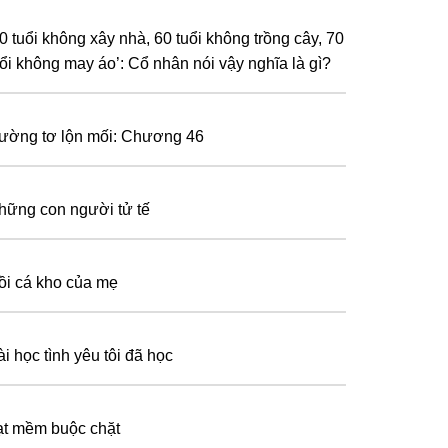
50 tuổi không xây nhà, 60 tuổi không trồng cây, 70
uổi không may áo’: Cổ nhân nói vậy nghĩa là gì?
ường tơ lộn mối: Chương 46
hững con người tử tế
ồi cá kho của mẹ
i học tình yêu tôi đã học
ạt mềm buộc chặt