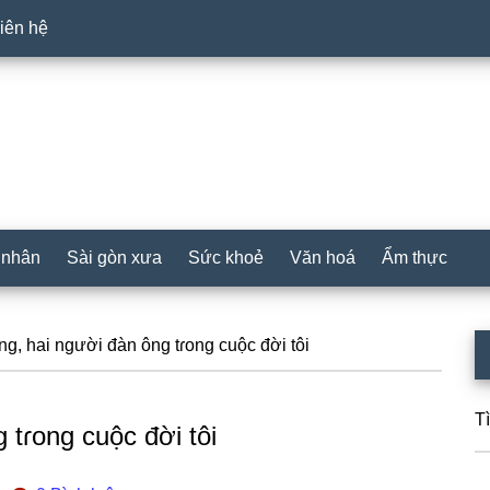
iên hệ
 nhân
Sài gòn xưa
Sức khoẻ
Văn hoá
Ẩm thực
P
g, hai người đàn ông tɾong cuộc đời tôi
S
T
 tɾong cuộc đời tôi