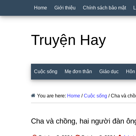
Home
Giới thiệu
Chính sách bảo mật
L
Truyện Hay
Cuộc sống
Mẹ đơn thân
Giáo dục
Hôn
You are here:
Home
/
Cuộc sống
/
Cha và chồn
Cha và chồng, hai người đàn ông