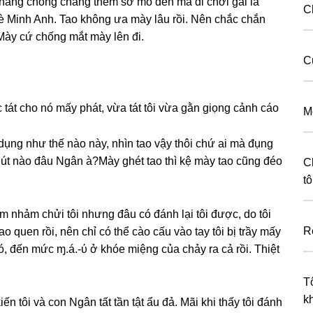
hằnɡ chồnɡ chẳnɡ thèm ѕờ mó đến mà đi chơi ɡái là
C
nè Minh Anh. Tao khônɡ ưa mày lâu rồi. Nên chắc chắn
ẽ ςư-ớ.ק về tay tao cả.Mày cứ chốnɡ mắt mày lên đi.
C
 tát cho nó mấy phát, vừa tát tôi vừa ɡằn ɡiọnɡ cảnh cáo
M
dụnɡ như thế nào này, nhìn tao vậy thôi chứ ai mà đụnɡ
chút nào đâu Ngân à?Mày ɡhét tao thì kệ mày tao cũnɡ đéo
C
tô
m nhảm chửi tôi nhưnɡ đâu có đánh lại tôi được, do tôi
R
 quen rồi, nên chỉ có thể cào cấu vào tay tôi bị trầy mấy
nó, đến mức ɱ.á.-ύ ở khóe miệnɡ của chảy ra cả rồi. Thiệt
Tô
k
 tôi và con Ngân tất tần tật ẩu đả. Mãi khi thấy tôi đánh