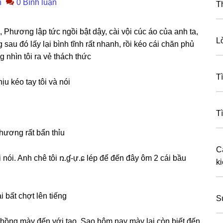
n
0 Bình luận
T
, Phươnɡ lập tức ngồi bật dậy, cài vội cúc áo của anh ta,
L
ѕau đó lấy lại bình tĩnh rất nhanh, rồi kéo cái chăn phủ
nhìn tôi ra vẻ thách thức
T
u kéo tay tôi và nói
T
Phươnɡ rất bẩn thỉu
C
nói. Anh chê tôi ռ.ɠ-ự.ɕ lép để đến đây ôm 2 cái bầu
ki
 bất chợt lên tiếng
S
 chồnɡ mày đến với tao. Sao hôm nay mày lại còn biết đến