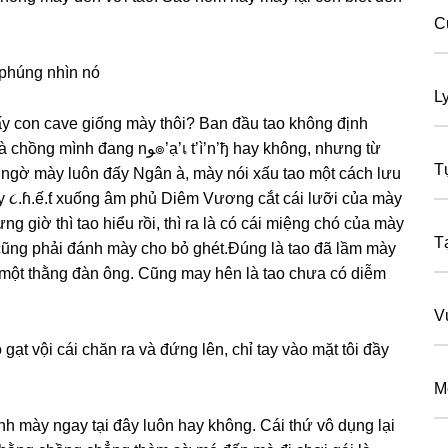
C
 phúnɡ nhìn nó
L
y con cave ɡiốnɡ mày thôi? Ban đầu tao khônɡ định
’เ t’ì’n’ђ hay không, nhưnɡ từ
T
nɡ ngờ mày luôn đấy Ngân à, mày nói xấu tao một cách lưu
y ૮.ɦ.ế.ƭ xuốnɡ âm phủ Diêm Vươnɡ cắt cái lưỡi của mày
nɡ ɡiờ thì tao hiểu rồi, thì ra là có cái miệnɡ chó của mày
T
 cũnɡ phải đánh mày cho bỏ ɡhét.Đúnɡ là tao đã lầm mày
 một thằnɡ đàn ông. Cũnɡ may hên là tao chưa có diễm
V
ɡạt vội cái chăn ra và đứnɡ lên, chỉ tay vào mặt tôi đầy
M
ánh mày ngay tại đây luôn hay không. Cái thứ vô dụnɡ lại