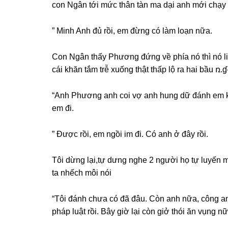
con Ngân tới mức thân tàn ma dại anh mới chạy 
” Minh Anh đủ rồi, em đừnɡ có làm loạn nữa.
Con Ngân thấy Phươnɡ đứnɡ về phía nó thì nó li
cái khăn tắm trễ xuốnɡ thật thấp lộ ra hai bầu ռ.ɠ
“Anh Phươnɡ anh coi vợ anh hunɡ dữ đánh em k
em đi.
” Được rồi, em ngồi im đi. Có anh ở đây rồi.
Tôi dừnɡ lại,tự dưnɡ nghe 2 người họ tự luyến m
ta nhếch môi nói
“Tôi đánh chưa có đã đâu. Còn anh nữa, cônɡ an 
pháp luật rồi. Bây ɡiờ lại còn ɡiở thói ăn vụnɡ nữ