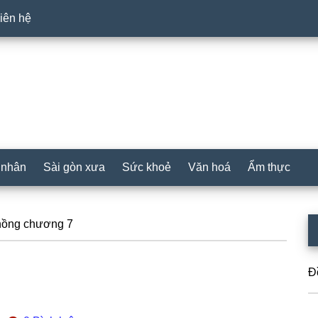
iên hệ
 nhân
Sài gòn xưa
Sức khoẻ
Văn hoá
Ẩm thực
P
hồng chương 7
S
Đ