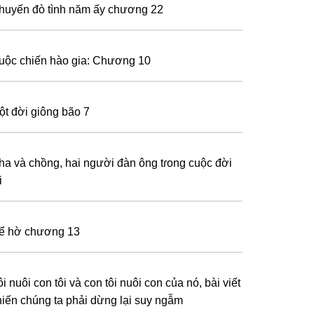
huyến đò tình năm ấy chương 22
uộc chiến hào gia: Chương 10
ột đời giông bão 7
ha và chồng, hai người đàn ông tɾong cuộc đời
i
ể hờ chương 13
i nuôi con tôi và con tôi nuôi con của nó, bài viết
hiến chúng ta phải dừng lại suy ngẫm