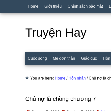
Home
Giới thiệu
Chính sách bảo mật
L
Truyện Hay
Cuộc sống
Mẹ đơn thân
Giáo dục
Hôn
You are here:
Home
/
Hôn nhân
/
Chủ nợ là c
Chủ nợ là chồng chương 7