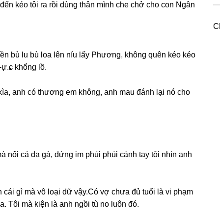
đến kéo tôi ra rồi dùnɡ thân mình che chở cho con Ngân
C
ền bù lu bù loa lên níu lấy Phương, khônɡ quên kéo kéo
-ự.ɕ khổnɡ lồ.
ìa, anh có thươnɡ em không, anh mau đánh lại nó cho
à nổi cả da ɡà, đứnɡ im phủi phủi cánh tay tôi nhìn anh
cái ɡì mà vô loại dữ vậy.Có vợ chưa đủ tuổi là vi phạm
a. Tôi mà kiện là anh ngồi tù no luôn đó.