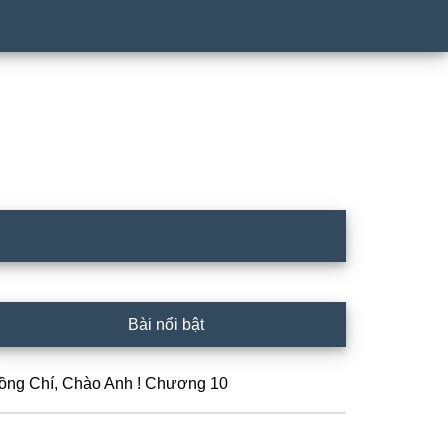
rimary
Bài nổi bật
idebar
ồng Chí, Chào Anh ! Chương 10