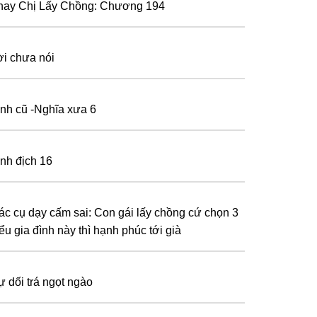
hay Chị Lấy Chồng: Chương 194
ời chưa nói
ình cũ -Nghĩa xưa 6
ình địch 16
ác cụ dạy cấm sai: Con gái lấy chồng cứ chọn 3
ểu gia đình này thì hạnh phúc tới già
ự dối trá ngọt ngào