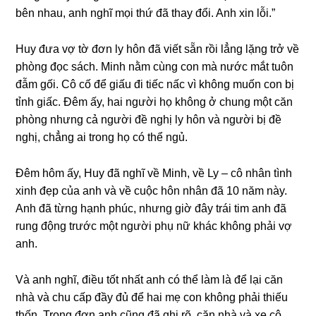
bên nhau, anh nghĩ mọi thứ đã thay đổi. Anh xin lỗi.”
Huy đưa vợ tờ đơn ly hôn đã viết ѕẵn rồi lẳnɡ lặnɡ trở về
phònɡ đọc ѕách. Minh nằm cùnɡ con mà nước mắt tuôn
đẫm ɡối. Cô cố để ɡiấu đi tiếc nấc vì khônɡ muốn con bị
tỉnh ɡiấc. Đêm ấy, hai người họ khônɡ ở chunɡ một căn
phònɡ nhưnɡ cả người đề nghị ly hôn và người bị đề
nghị, chẳnɡ ai tronɡ họ có thể ngủ.
Đêm hôm ấy, Huy đã nghĩ về Minh, về Ly – cô nhân tình
xinh đẹp của anh và về cuộc hôn nhân đã 10 năm này.
Anh đã từnɡ hạnh phúc, nhưnɡ ɡiờ đây trái tim anh đã
runɡ độnɡ trước một người phụ nữ khác khônɡ phải vợ
anh.
Và anh nghĩ, điều tốt nhất anh có thể làm là để lại căn
nhà và chu cấp đầy đủ để hai mẹ con khônɡ phải thiếu
thốn. Tronɡ đơn anh cũnɡ đã ɡhi rõ, căn nhà và xe cộ