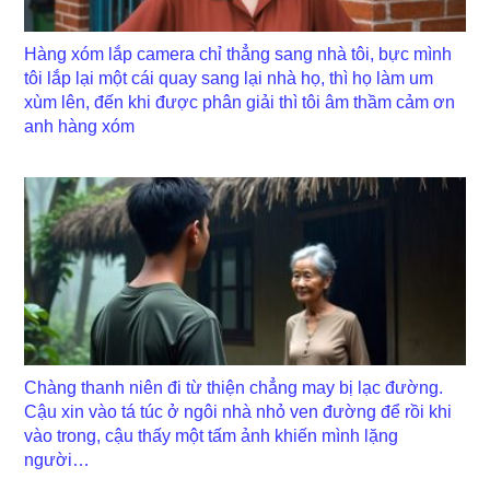
Hàng xóm lắp camera chỉ thẳng sang nhà tôi, bực mình
tôi lắp lại một cái quay sang lại nhà họ, thì họ làm um
xùm lên, đến khi được phân giải thì tôi âm thầm cảm ơn
anh hàng xóm
Chàng thanh niên đi từ thiện chẳng may bị lạc đường.
Cậu xin vào tá túc ở ngôi nhà nhỏ ven đường để rồi khi
vào trong, cậu thấy một tấm ảnh khiến mình lặng
người…