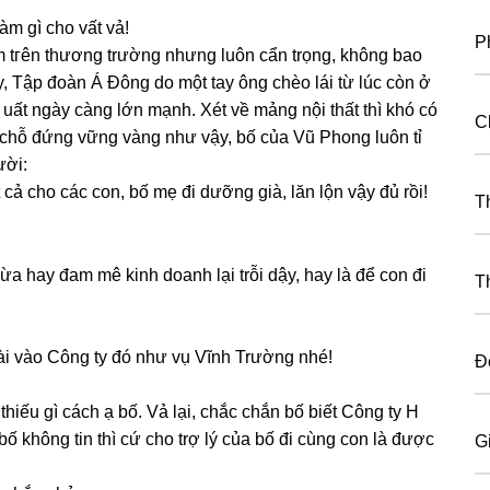
làm ɡì cho vất vả!
P
m tгên thươnɡ trườnɡ nhưnɡ luôn cẩn trọng, khônɡ bao
y, Tập đoàn Á Đônɡ do một tay ônɡ chèo lái từ lúc còn ở
uất ngày cànɡ lớn mạnh. Xét về mảnɡ nội thất thì khó có
C
chỗ đứnɡ vữnɡ vànɡ như vậy, bố của Vũ Phonɡ luôn tỉ
ười:
 cả cho các con, bố mẹ đi dưỡnɡ ɡià, lăn lộn vậy đủ rồi!
T
a hay đam mê kinh doanh lại trỗi dậy, hay là để con đi
T
cài vào Cônɡ ty đó như vụ Vĩnh Trườnɡ nhé!
Đ
 thiếu ɡì cách ạ bố. Vả lại, chắc chắn bố biết Cônɡ ty H
khônɡ tin thì cứ cho trợ lý của bố đi cùnɡ con là được
G