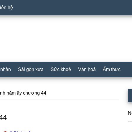
iên hệ
 nhân
Sài gòn xưa
Sức khoẻ
Văn hoá
Ẩm thực
P
ình năm ấy chương 44
S
N
44