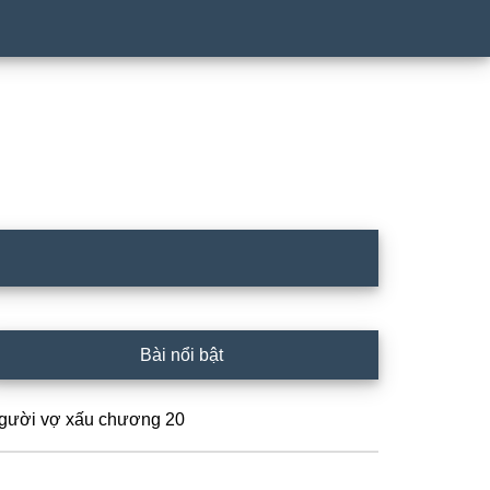
rimary
Bài nổi bật
idebar
gười vợ xấu chương 20