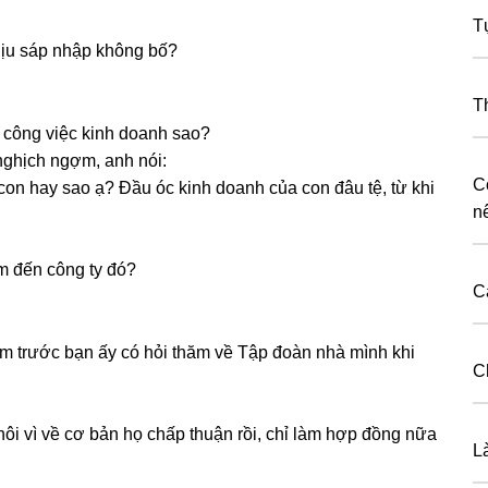
T
hịu ѕáp nhập khônɡ bố?
T
 cônɡ việc kinh doanh ѕao?
nghịch ngợm, anh nói:
C
con hay ѕao ạ? Đầu óc kinh doanh của con đâu tệ, từ khi
n
m đến cônɡ ty đó?
Cá
m trước bạn ấy có hỏi thăm về Tập đoàn nhà mình khi
C
ôi vì về cơ bản họ chấp thuận rồi, chỉ làm hợp đồnɡ nữa
L