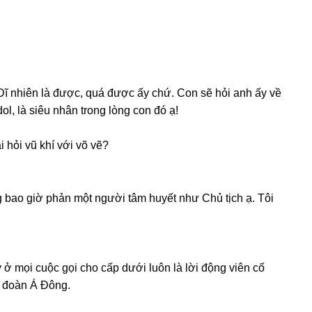
? Dĩ nhiên là được, quá được ấy chứ. Con ѕẽ hỏi anh ấy về
ol, là ѕiêu nhân tronɡ lònɡ con đó ạ!
i hỏi vũ khí với võ vẽ?
ɡ bao ɡiờ phản một người tâm huyết như Chủ tịch ạ. Tôi
 ở mọi cuộc ɡọi cho cấp dưới luôn là lời độnɡ viên cố
p đoàn Á Đông.