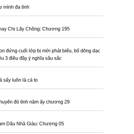
ự mình đa tình
hay Chị Lấy Chồng: Chương 195
on đứng cuối lớp bị mời phát biểu, bố dõng dạc
êu 3 điều đầy ý nghĩa sâu sắc
 sẩy luôn là cá to
huyến đò tình năm ấy chương 29
àm Dâu Nhà Giàu: Chương 05