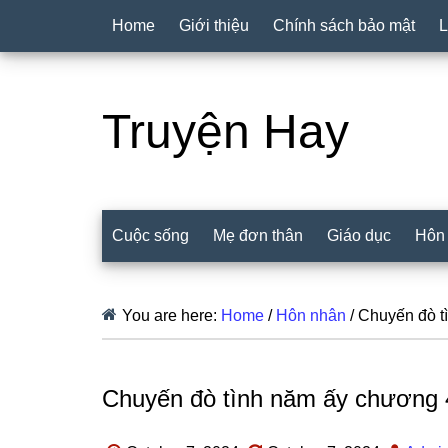
Home
Giới thiệu
Chính sách bảo mật
L
Truyện Hay
Cuộc sống
Mẹ đơn thân
Giáo dục
Hôn
You are here:
Home
/
Hôn nhân
/
Chuyến đò t
Chuyến đò tình năm ấy chương 