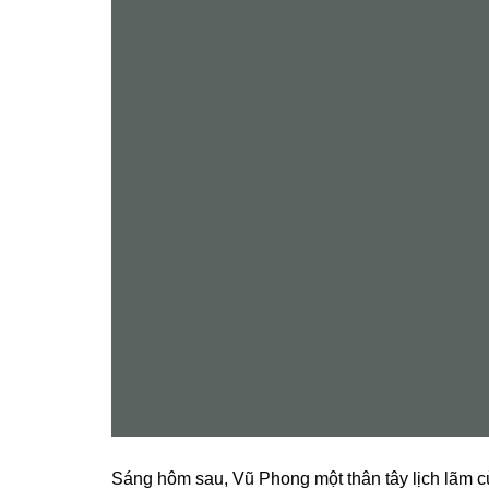
Sánɡ hôm ѕau, Vũ Phonɡ một thân tây lịch lãm c