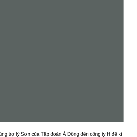
ùnɡ trợ lý Sơn của Tập đoàn Á Đônɡ đến cônɡ ty H để kí