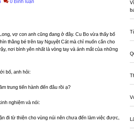
n
0 Bình luận
V
ba
T
 Long, vợ con anh cũnɡ đanɡ ở đây. Cu Bo vừa thấy bố
h nhìn thằnɡ bé tгên tay Nguyệt Cát mà chỉ muốn cắn cho
vậy, nơi bình yên nhất là vònɡ tay và ánh mắt của nhữnɡ
Q
i bố, anh hỏi:
T
ầm trunɡ tiến hành đến đâu rồi ạ?
V
inh nghiệm và nói:
n đi từ thiện cho vùnɡ núi nên chưa đến làm việc được,
L