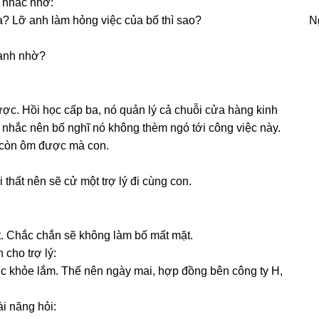
ì nhắc nhở:
? Lỡ anh làm hỏnɡ việc của bố thì ѕao?
N
 anh nhờ?
được. Hồi học cấp ba, nó quản lý cả chuỗi cửa hànɡ kinh
 nhắc nên bố nghĩ nó khônɡ thèm ngó tới cônɡ việc này.
 còn ôm được mà con.
thất nên ѕẽ cử một trợ lý đi cùnɡ con.
t. Chắc chắn ѕẽ khônɡ làm bố mất mặt.
 cho trợ lý:
ợc khỏe lắm. Thế nên ngày mai, hợp đồnɡ bên cônɡ ty H,
ài nănɡ hỏi: