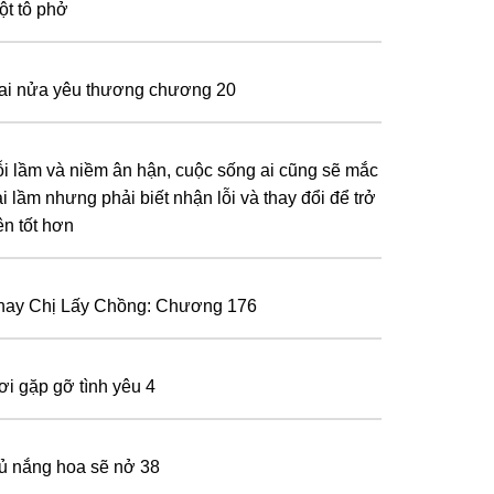
ột tô phở
ai nửa yêu thương chương 20
ỗi lầm và niềm ân hận, cuộc sống ai cũng sẽ mắc
i lầm nhưng phải biết nhận lỗi và thay đổi để trở
ên tốt hơn
hay Chị Lấy Chồng: Chương 176
ơi gặp gỡ tình yêu 4
ủ nắng hoa sẽ nở 38