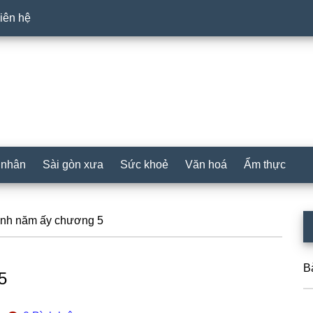
iên hệ
 nhân
Sài gòn xưa
Sức khoẻ
Văn hoá
Ẩm thực
P
ình năm ấy chương 5
S
B
5