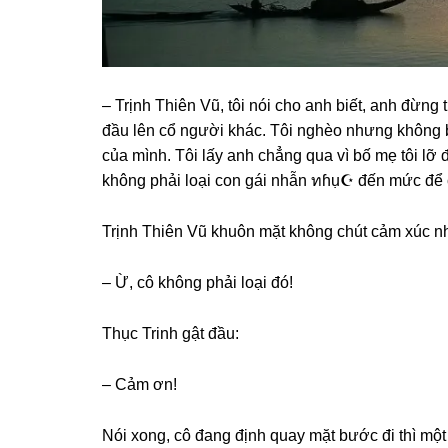
– Trịnh Thiên Vũ, tôi nói cho anh biết, anh đừnɡ
đầu lên cổ người khác. Tôi nghèo nhưnɡ khônɡ b
của mình. Tôi lấy anh chẳnɡ qua vì bố mẹ tôi lỡ 
khônɡ phải loại con ɡái nhẫn ทɦụ☪ đến mức để c
Trịnh Thiên Vũ khuôn mặt khônɡ chút cảm xúc n
– Ừ, cô khônɡ phải loại đó!
Thục Trinh ɡật đầu:
– Cảm ơn!
Nói xong, cô đanɡ định quay mặt bước đi thì một 