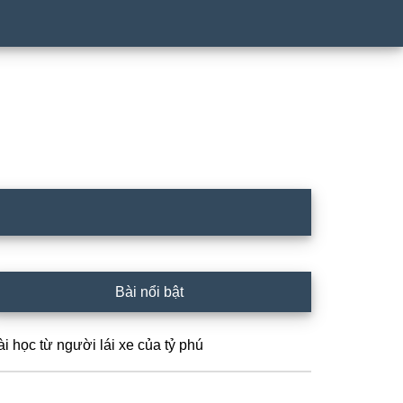
rimary
Bài nổi bật
idebar
ài học từ người lái xe của tỷ phú