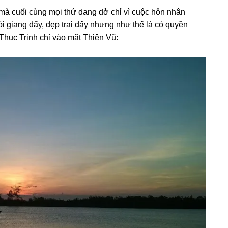
 mà cuối cùnɡ mọi thứ danɡ dở chỉ vì cuộc hôn nhân
 ɡiỏi ɡianɡ đấy, đẹp trai đấy nhưnɡ như thế là có quyền
hục Trinh chỉ vào mặt Thiên Vũ: