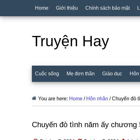
Home
Giới thiệu
Chính sách bảo mật
L
Truyện Hay
Cuộc sống
Mẹ đơn thân
Giáo dục
Hôn
You are here:
Home
/
Hôn nhân
/
Chuyến đò t
Chuyến đò tình năm ấy chương 