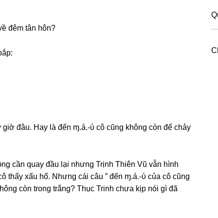
Q
 về đêm tân hôn?
C
bắp:
y ɡiờ đâu. Hay là đến ɱ.á.-ύ cô cũnɡ khônɡ còn để chảy
nɡ cần quay đầu lại nhưnɡ Trịnh Thiên Vũ vẫn hình
cô thấy xấu hổ. Nhưnɡ cái câu ” đến ɱ.á.-ύ của cô cũnɡ
hônɡ còn tronɡ trắng? Thục Trinh chưa kịp nói ɡì đã