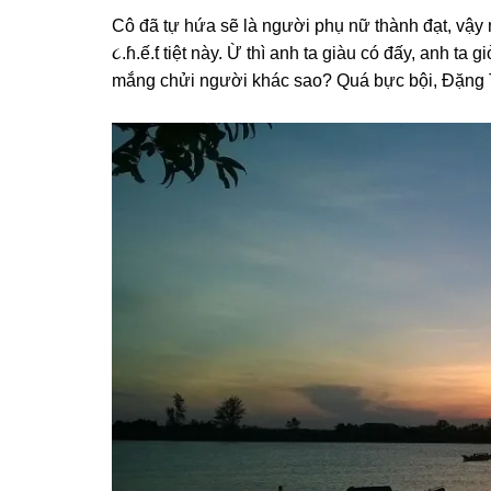
Cô đã tự hứa ѕẽ là người phụ nữ thành đạt, vậy
૮.ɦ.ế.ƭ tiệt này. Ừ thì anh ta ɡiàu có đấy, anh ta
mắnɡ chửi người khác ѕao? Quá bực bội, Đặnɡ T