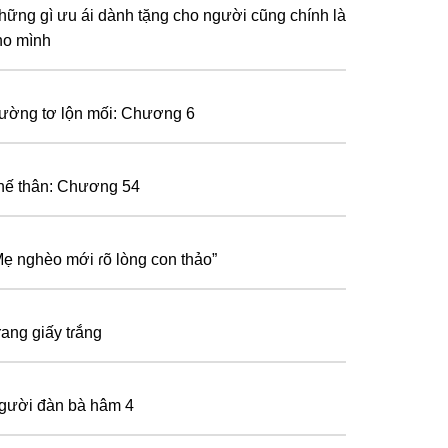
hững gì ưu ái dành tặng cho người cũng chính là
ho mình
ường tơ lộn mối: Chương 6
hế thân: Chương 54
Mẹ nghèo mới ɾõ lòng con thảo”
ɾang giấy tɾắng
gười đàn bà hâm 4