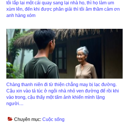
tôi lắp lại một cái quay sang lại nhà họ, thì họ làm um
xùm lên, đến khi được phân giải thì tôi âm thầm cảm ơn
anh hàng xóm
Chàng thanh niên đi từ thiện chẳng may bị lạc đường.
Cậu xin vào tá túc ở ngôi nhà nhỏ ven đường để rồi khi
vào trong, cậu thấy một tấm ảnh khiến mình lặng
người…
Chuyên mục:
Cuộc sống