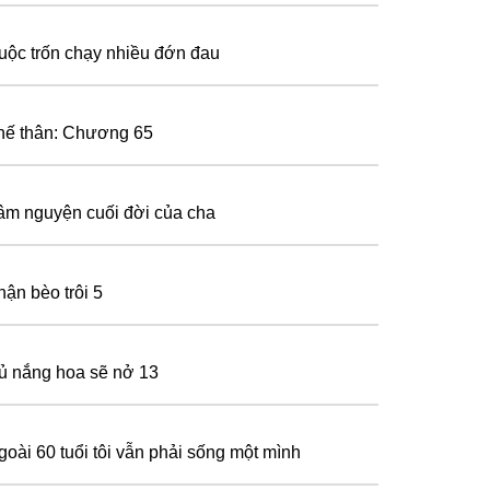
uộc trốn chạy nhiều đớn đau
hế thân: Chương 65
âm nguyện cuối đời của cha
hận bèo trôi 5
ủ nắng hoa sẽ nở 13
goài 60 tuổi tôi vẫn phải sống một mình