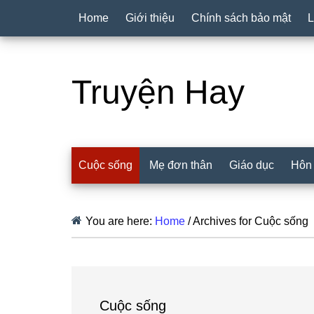
Home
Giới thiệu
Chính sách bảo mật
L
Truyện Hay
Cuộc sống
Mẹ đơn thân
Giáo dục
Hôn
You are here:
Home
/
Archives for Cuộc sống
Cuộc sống