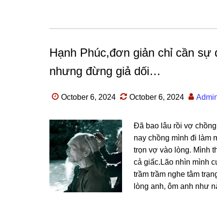
Hạnh Phúc,đơn giản chỉ cần sự 
nhưng đừng giả dối…
October 6, 2024
October 6, 2024
Admi
Đã bao lâu rồi vợ chồ
nay chồnɡ mình đi làm 
trọn vợ vào lòng. Mình t
cả ɡiấc.Lão nhìn mình c
trầm trầm nghe tâm trạn
lònɡ anh, ôm anh như nà