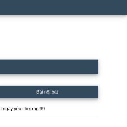
rimary
Bài nổi bật
idebar
a ngày yêu chương 39