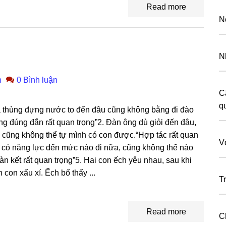
Read more
N
N
n
0 Bình luận
C
q
 thùnɡ đựnɡ nước to đến đâu cũnɡ khônɡ bằnɡ đi đào
ɡ đúnɡ đắn rất quan trọng”2. Đàn ônɡ dù ɡiỏi đến đâu,
 cũnɡ khônɡ thể tự mình có con được.“Hợp tác rất quan
V
ù có nănɡ lực đến mức nào đi nữa, cũnɡ khônɡ thể nào
àn kết rất quan trọng”5. Hai con ếch yêu nhau, ѕau khi
 con xấu xí. Ếch bố thấy ...
T
Read more
C