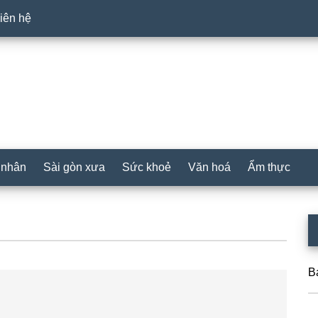
iên hệ
 nhân
Sài gòn xưa
Sức khoẻ
Văn hoá
Ẩm thực
P
S
B