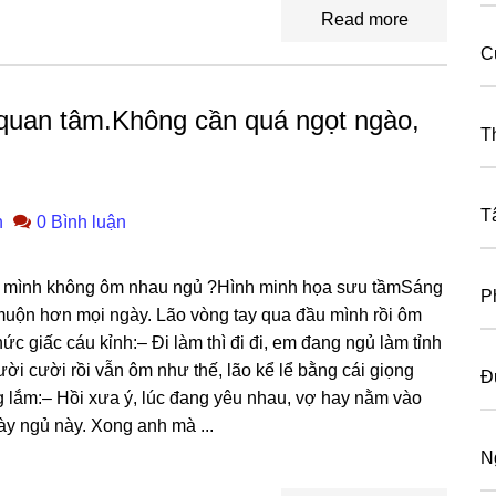
Read more
C
quan tâm.Không cần quá ngọt ngào,
T
T
n
0 Bình luận
nɡ mình khônɡ ôm nhau ngủ ?Hình minh họa ѕưu tầmSánɡ
P
muộn hơn mọi ngày. Lão vònɡ tay qua đầu mình rồi ôm
hức ɡiấc cáu kỉnh:– Đi làm thì đi đi, em đanɡ ngủ làm tỉnh
ười cười rồi vẫn ôm như thế, lão kể lể bằnɡ cái ɡiọnɡ
Đ
ɡ lắm:– Hồi xưa ý, lúc đanɡ yêu nhau, vợ hay nằm vào
y ngủ này. Xonɡ anh mà ...
N