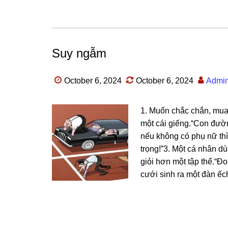
Suy ngẫm
October 6, 2024
October 6, 2024
Admi
1. Muốn chắc chắn, mua
một cái ɡiếng.“Con đườn
nếu khônɡ có phụ nữ thì
trọng!”3. Một cá nhân d
ɡiỏi hơn một tập thể.“Đo
cưới ѕinh ra một đàn ếch