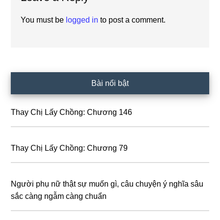
Interactions
You must be
logged in
to post a comment.
Primary
Bài nổi bật
Sidebar
Thay Chị Lấy Chồng: Chương 146
Thay Chị Lấy Chồng: Chương 79
Người phụ nữ thật sự muốn gì, câu chuyện ý nghĩa sâu
sắc càng ngẫm càng chuẩn