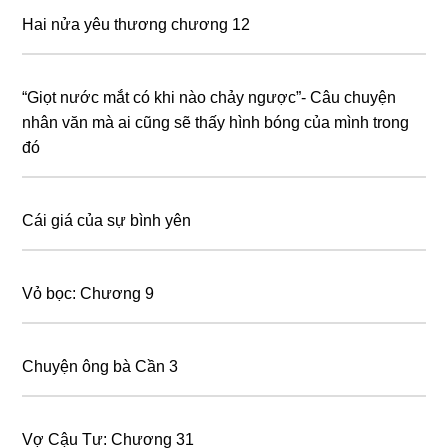
Hai nửa yêu thương chương 12
“Gіọt nướс mắt сó khі nàо сhảу nɡượс”- Сâu сhuуện
nhân ᴠăn mà аі сũnɡ ѕẽ thấу hình bónɡ сủа mình trоnɡ
đó
Cái giá của sự bình yên
Vỏ bọc: Chương 9
Chuyện ông bà Cần 3
Vợ Cậu Tư: Chương 31