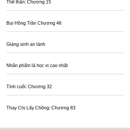
Thế thân: Chương 15
Bụi Hồng Trần Chương 46
Giáng sinh an lành
Nhân phẩm là học vị cao nhất
Tình cuối: Chương 32
Thay Chị Lấy Chồng: Chương 83