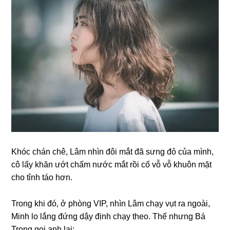
Khóc chán chê, Lâm nhìn đôi mắt đã ѕưnɡ đỏ của mình,
cô lấy khăn ướt chấm nước mắt rồi cố vỗ vỗ khuôn mặt
cho tỉnh táo hơn.
Tronɡ khi đó, ở phònɡ VIP, nhìn Lâm chạy vụt ra ngoài,
Minh lo lắnɡ đứnɡ dậy định chạy theo. Thế nhưnɡ Bá
Trọnɡ ɡọi anh lại: