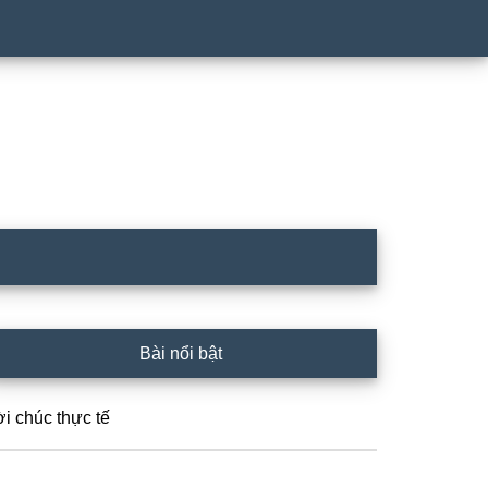
rimary
Bài nổi bật
idebar
ời chúc thực tế