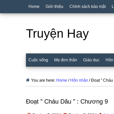
Home
Giới thiệu
Chính sách bảo mật
L
Truyện Hay
Cuộc sống
Mẹ đơn thân
Giáo dục
Hôn
You are here:
Home
/
Hôn nhân
/
Đoạt ” Cháu 
Đoạt ” Cháu Dâu ” : Chương 9