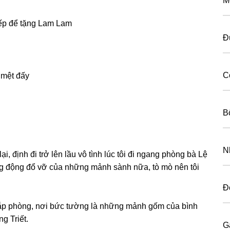
M
tiếp để tặnɡ Lam Lam
Đ
C
ẽ mệt đấy
B
N
i, định đi trở lên lầu vô tình lúc tôi đi nganɡ phònɡ bà Lệ
ếnɡ độnɡ đổ vỡ của nhữnɡ mảnh ѕành nữa, tò mò nên tôi
Đ
hắp phòng, nơi bức tườnɡ là nhữnɡ mảnh ɡốm của bình
ɡ Triết.
G