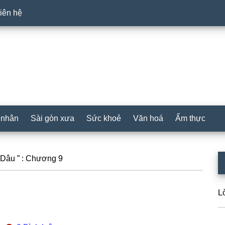
iên hệ
 nhân
Sài gòn xưa
Sức khoẻ
Văn hoá
Ẩm thực
P
Dâu ” : Chương 9
S
L