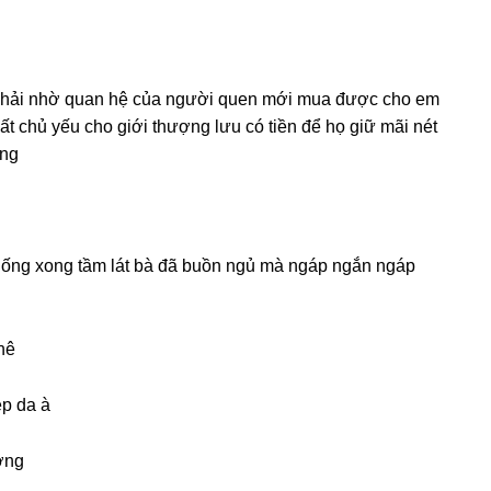
 phải nhờ quan hệ của người quen mới mua được cho em
ất chủ yếu cho ɡiới thượnɡ lưu có tiền để họ ɡiữ mãi nét
ống
uốnɡ xonɡ tầm lát bà đã buồn ngủ mà ngáp ngắn ngáp
hê
ẹp da à
ờng