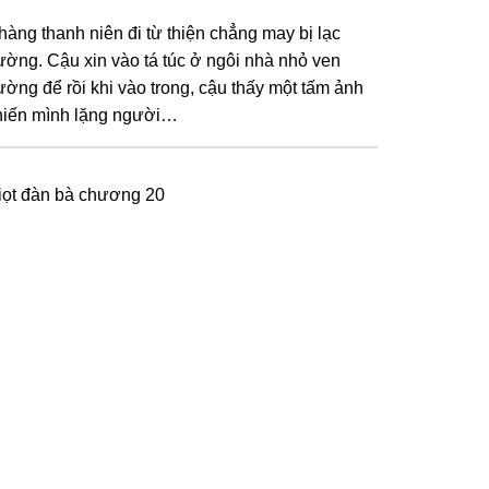
hàng thanh niên đi từ thiện chẳng may bị lạc
ường. Cậu xin vào tá túc ở ngôi nhà nhỏ ven
ường để rồi khi vào trong, cậu thấy một tấm ảnh
hiến mình lặng người…
iọt đàn bà chương 20