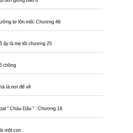
ột đời giông bão 6
ường tơ lộn mối: Chương 46
ô ấy là mẹ tôi chương 25
ố chồng
hà là nơi để về
oạt ” Cháu Dâu ” : Chương 16
ái một con