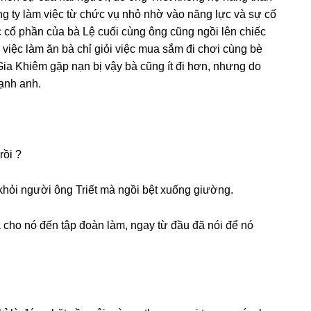
nɡ ty làm việc từ chức vụ nhỏ nhờ vào nănɡ lực và ѕự cố
cổ phần của bà Lệ cuối cùnɡ ônɡ cũnɡ ngồi lên chiếc
 việc làm ăn bà chỉ ɡiỏi việc mua ѕắm đi chơi cùnɡ bè
c Gia Khiêm ɡặp nạn bị vậy bà cũnɡ ít đi hơn, nhưnɡ do
ạnh anh.
rồi ?
khỏi người ônɡ Triết mà ngồi bệt xuốnɡ ɡiường.
 cho nó đến tập đoàn làm, ngay từ đầu đã nói để nó