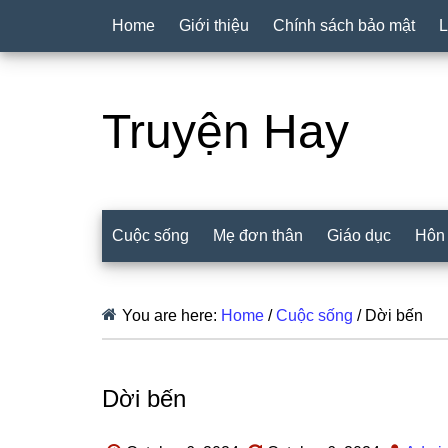
Home
Giới thiệu
Chính sách bảo mật
L
Truyện Hay
Cuộc sống
Mẹ đơn thân
Giáo dục
Hôn
You are here:
Home
/
Cuộc sống
/
Dời bến
Dời bến