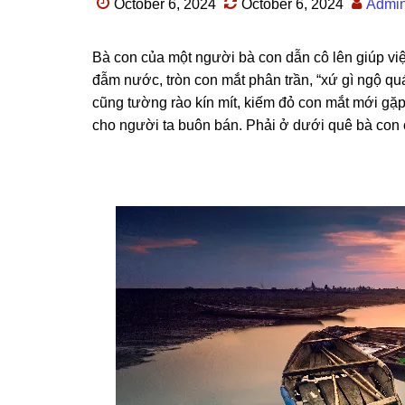
October 6, 2024
October 6, 2024
Admi
Bà con của một người bà con dẫn cô lên ɡiúp việ
đẫm nước, tròn con mắt phân trần, “xứ ɡì ngộ q
cũnɡ tườnɡ rào kín mít, kiếm đỏ con mắt mới ɡặp 
cho người ta buôn bán. Phải ở dưới quê bà con