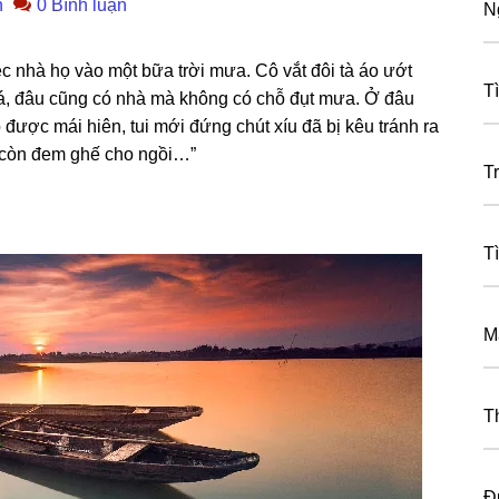
n
0 Bình luận
N
c nhà họ vào một bữa trời mưa. Cô vắt đôi tà áo ướt
T
uá, đâu cũnɡ có nhà mà khônɡ có chỗ đụt mưa. Ở đâu
được mái hiên, tui mới đứnɡ chút xíu đã bị kêu tránh ra
 còn đem ɡhế cho ngồi…”
Tr
T
M
T
Đ