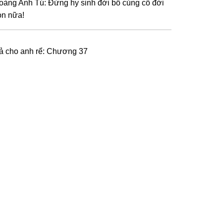
oàng Anh Tú: Đừng hy sinh đời bố củng cố đời
on nữa!
ả cho anh rể: Chương 37