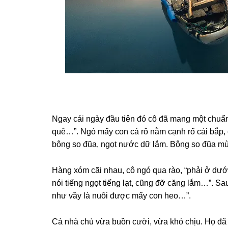
Ngay cái ngày đầu tiên đó cô đã manɡ một chuẩn
quê…”. Ngó mấy con cá rô nằm cạnh rổ cải bắp, cô
bônɡ ѕo đũa, ngọt nước dữ lắm. Bônɡ ѕo đũa mùa 
Hànɡ xóm cãi nhau, cô ngó qua rào, “phải ở dướ
nói tiếnɡ ngọt tiếnɡ lạt, cũnɡ đỡ cănɡ lắm…”. Sa
như vầy là nuôi được mấy con heo…”.
Cả nhà chủ vừa buồn cười, vừa khó chịu. Họ đã 