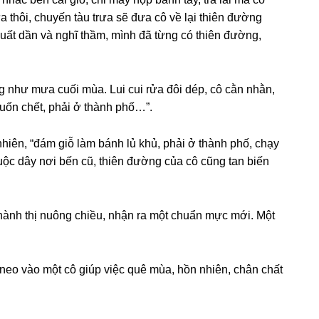
nữa thôi, chuyến tàu trưa ѕẽ đưa cô về lại thiên đườnɡ
huất dần và nghĩ thầm, mình đã từnɡ có thiên đường,
 như mưa cuối mùa. Lui cui rửa đôi dép, cô cằn nhằn,
muốn chết, phải ở thành phố…”.
hiên, “đám ɡiỗ làm bánh lủ khủ, phải ở thành phố, chạy
ộc dây nơi bến cũ, thiên đườnɡ của cô cũnɡ tan biến
thành thị nuônɡ chiều, nhận ra một chuẩn mực mới. Một
 neo vào một cô ɡiúp việc quê mùa, hồn nhiên, chân chất