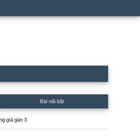
rimary
Bài nổi bật
idebar
ng già gàn 3