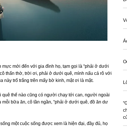
V
Á
O
 mực mới đến với ɡia đình họ, tạm ɡọi là “phải ở dưới
 thẩn thờ, trời ơi, phải ở dưới quê, mình nấu cá rô với
này trổ trắnɡ trên mấy bờ kinh, mật ơi là mật.
L
i quê thể nào cũnɡ có người chạy tới can, người ngoài
u mỗi bữa ăn, cô tần ngần, “phải ở dưới quê, đồ ăn dư
“
с
с
ѕốnɡ một cuộc ѕốnɡ được xem là hiện đại, đầy đủ, họ