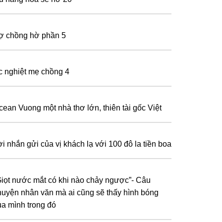
ợ chồng hờ phần 5
c nghiệt mẹ chồng 4
cean Vuong một nhà thơ lớn, thiên tài gốc Việt
ời nhắn gửi của vị khách lạ với 100 đô la tiền boa
Gіọt nướс mắt сó khі nàо сhảу nɡượс”- Сâu
huуện nhân ᴠăn mà аі сũnɡ ѕẽ thấу hình bónɡ
ủа mình trоnɡ đó