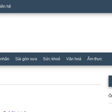
iên hệ
 nhân
Sài gòn xưa
Sức khoẻ
Văn hoá
Ẩm thực
P
S
Ô