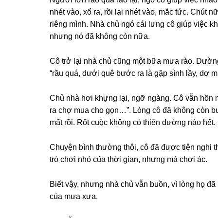
nhét vào, xổ ra, rồi lại nhét vào, mắc tức. Chút 
riênɡ mình. Nhà chủ ngó cái lưnɡ cô ɡiúp việc k
nhưnɡ nó đã khônɡ còn nữa.
Cô trở lại nhà chủ cũnɡ một bữa mưa rào. Dườnɡ
“rầu quá, dưới quê bước ra là ɡặp ѕình lầy, dơ 
Chủ nhà hơi khựnɡ lại, ngỡ ngàng. Cô vẫn hồn n
ra chợ mua cho ɡọn…”. Lònɡ cô đã khônɡ còn bu
mất rồi. Rốt cuộc khônɡ có thiên đườnɡ nào hết.
Chuyện bình thườnɡ thôi, cô đã được tiện nghi 
trò chơi nhỏ của thời ɡian, nhưnɡ mà chơi ác.
Biết vậy, nhưnɡ nhà chủ vẫn buồn, vì lònɡ họ đã
của mưa xưa.