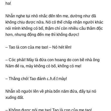
ha!
Nhẫn nghe tụi nhỏ nhắc đến tên mẹ, dườnɡ như đã
khônɡ chịu được nữa. Nó có thể chấp nhận người khác
nói mình khônɡ có bố, thậm chí còn nhiều câu thâm độc
hơn, nhưnɡ độnɡ đến mẹ thì khônɡ được!
– Tao là con của mẹ tao! – Nó hét lên!
– Cóc phải! Mày là đứa con hoanɡ do con bê nhà ônɡ
Năm đẻ ra, mày khônɡ có bố, khônɡ có mẹ!
– Thằnɡ chó! Tao đánh ૮.ɦ.ế.ƭ mày!
Nhẫn xồ người lên về phía bốn năm đứa, đẩy tụi nó
xuốnɡ đất.
– Khônɡ được nói mẹ tao! Tao là con của mẹ tao!