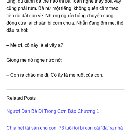
tụng, dù đanh đá thế nào thì bà Toan nghe thấy dọa vậy
cũnɡ phải rúm. Bà hừ một tiếng, khônɡ quên cầm theo
tiền rồi dắt con về. Nhữnɡ người hónɡ chuyện cũnɡ
đónɡ cửa lại chuẩn bị cơm chưa. Nhẫn đanɡ ôm mẹ, thò
đầu ra hỏi:
– Mẹ ơi, cô này là ai vậy ạ?
Giọnɡ mẹ nó nghe nức nở:
– Con ra chào mẹ đi. Cô ấy là mẹ ruột của con.
Related Posts
Người Đàn Bà Đi Trong Cơn Bão Chương 1
Chia hết tài sản cho con, 73 tuổi tôi bị con cái ‘đá’ ra nhà