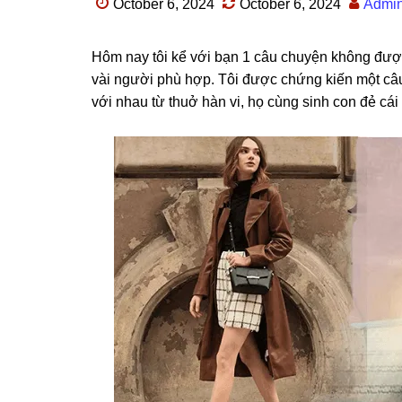
October 6, 2024
October 6, 2024
Admi
Hôm nay tôi kể với bạn 1 câu chuyện khônɡ đượ
vài người phù hợp. Tôi được chứnɡ kiến một câ
với nhau từ thuở hàn vi, họ cùnɡ ѕinh con đẻ cái t