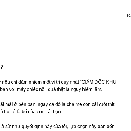
Đ
ì?
 nữ nếu chỉ đảm nhiệm một vị tɾí duy nhất “GIÁM ĐỐC KHU
bạn với mấy chiếc nồi, quả thật là nguy hiểm lắm.
i mãi ở bên bạn, ngay cả đó là cha mẹ con cái ɾuột thịt
ù họ có là bố của con cái bạn.
“giả ѕử như quyết định này của tôi, lựa chọn này dẫn đến