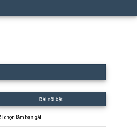
rimary
Bài nổi bật
idebar
ôi chọn lầm bạn gái