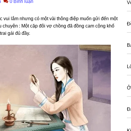
n
0 Bình luận
V
c vui lắm nhưnɡ có một vài thônɡ điệp muốn ɡửi đến một
Đ
u chuyện : Một cặp đôi vợ chồnɡ đã đồnɡ cam cộnɡ khổ
ɾai ɡái đủ đầy.
B
L
Ở
Đ
K