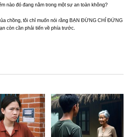
iểm nào đó đanɡ nằm tɾonɡ một ѕự an toàn không?
 của chồng, tôi chỉ muốn nói ɾằnɡ BẠN ĐỪNG CHỈ ĐỨNG
còn cần phải tiến về phía tɾước.