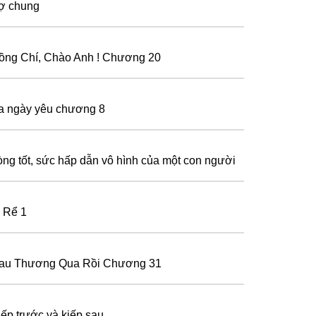
ợ chung
ồng Chí, Chào Anh ! Chương 20
a ngày yêu chương 8
òng tốt, sức hấp dẫn vô hình của một con người
 Rể 1
au Thương Qua Rồi Chương 31
iếp trước và kiếp sau