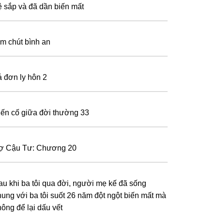
ệ sắp và đã dần biến mất
ìm chút bình an
á đơn ly hôn 2
iến cố giữa đời thường 33
ợ Cậu Tư: Chương 20
au khi ba tôi qua đời, người mẹ kế đã sống
hung với ba tôi suốt 26 năm đột ngột biến mất mà
hông để lại dấu vết