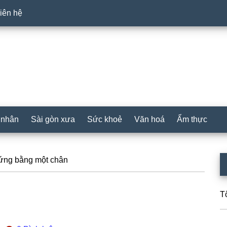
iên hệ
 nhân
Sài gòn xưa
Sức khoẻ
Văn hoá
Ẩm thực
P
ứng bằng một chân
S
T