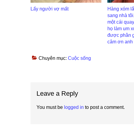
Lấy người vợ mất
Hàng xóm lắ
sang nhà tôi,
một cái quay
họ làm um x
được phân gi
cảm ơn anh
Chuyên mục:
Cuộc sống
Reader
Leave a Reply
Interactions
You must be
logged in
to post a comment.