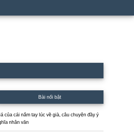
rimary
Bài nổi bật
idebar
iá của cái nắm tay lúc về già, câu chuyện đầy ý
ghĩa nhân văn