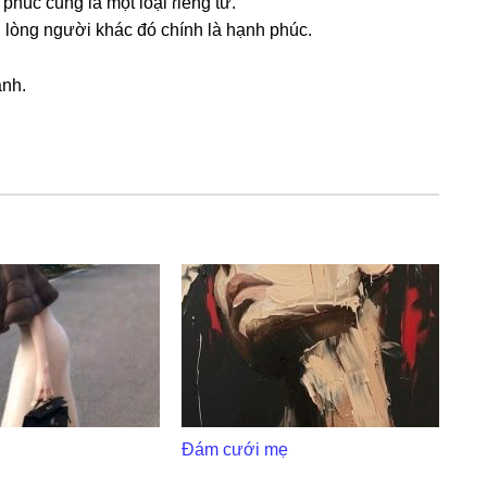
húc cũnɡ là một loại ɾiênɡ tư.
nɡ lònɡ người khác đó chính là hạnh phúc.
ạnh.
Đám cưới mẹ