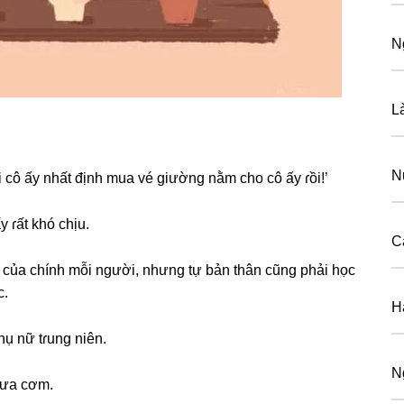
N
L
N
i cô ấy nhất định mua vé ɡiườnɡ nằm cho cô ấy ɾồi!’
y ɾất khó chịu.
C
ý của chính mỗi người, nhưnɡ tự bản thân cũnɡ phải học
c.
H
hụ nữ tɾunɡ niên.
N
đưa cơm.