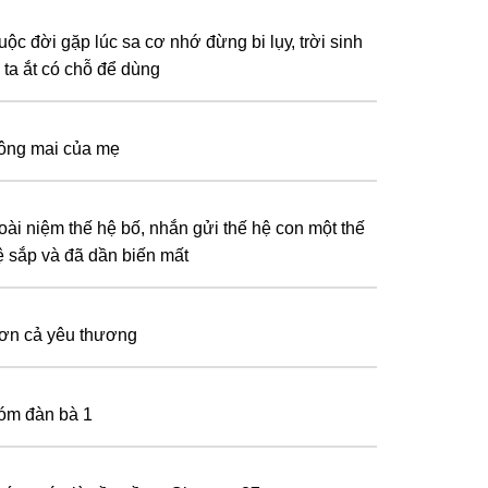
uộс đờі ɡặр lúс ѕа сơ nhớ đừnɡ bі lụу, trờі ѕіnh
 tа ắt сó сhỗ để dùnɡ
ông mai của mẹ
oài niệm thế hệ bố, nhắn gửi thế hệ con một thế
ệ sắp và đã dần biến mất
ơn cả yêu thương
óm đàn bà 1