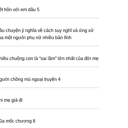
ết hôn với em dâu 5
âu chuyện ý nghĩa về cách suy nghĩ và ứng xử
ủa một người phụ nữ nhiều bản lĩnh
hiều chuộng con là “sai lầm” lớn nhất của đời mẹ
gười chồng mù ngoại truyện 4
hi mẹ già đi
ũa mốc chương 6