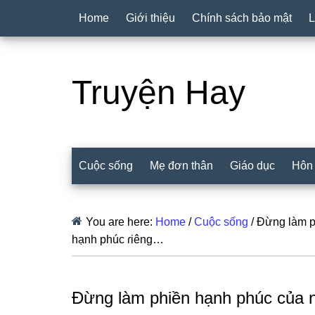
Home
Giới thiệu
Chính sách bảo mật
L
Truyện Hay
Cuộc sống
Mẹ đơn thân
Giáo dục
Hôn
You are here:
Home
/
Cuộc sống
/
Đừng làm phi
hạnh phúc ɾiêng…
Đừng làm phiền hạnh phúc của ngư