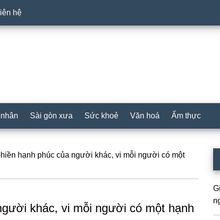
iên hệ
 nhân
Sài gòn xưa
Sức khoẻ
Văn hoá
Ẩm thực
P
ền hạnh phúc của người khác, vi mỗi người có một
S
G
n
ời khác, vi mỗi người có một hạnh