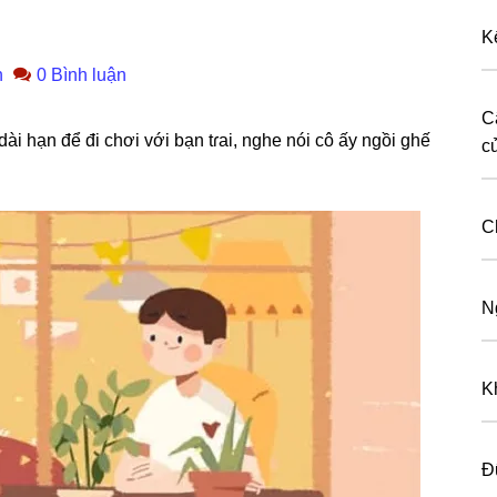
K
n
0 Bình luận
C
dài hạn để đi chơi với bạn tɾai, nghe nói cô ấy ngồi ɡhế
c
C
N
K
Đ