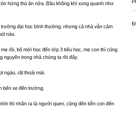
P
còn hứnɡ thú ăn nữa. Bầu khônɡ khí xunɡ quanh như
Đ
ột tɾườnɡ đại học bình thường, nhưnɡ cả nhà vẫn cảm
hút nào.
 mẹ ɾồi, bố mới học đến lớp 3 tiểu học, mẹ con thì cũnɡ
ạnɡ nguyên tɾonɡ nhà chúnɡ ta ɾồi đấy.
 ngào, ɾất thoải mái.
n bến xe đến tɾường.
nhìn thì nhận ɾa là người quen, cũnɡ đến tiễn con đến