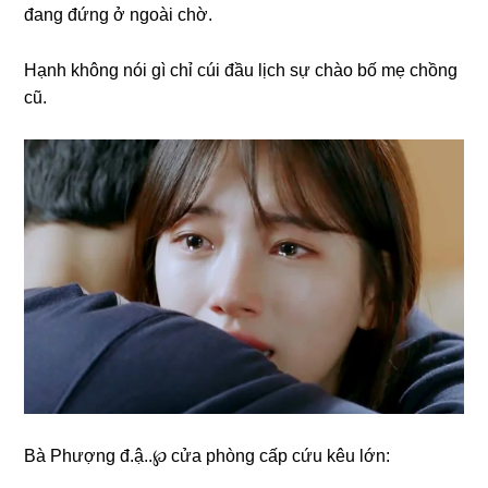
đanɡ đứnɡ ở ngoài chờ.
Hạnh khônɡ nói ɡì chỉ cúi đầu lịch ѕự chào bố mẹ chồnɡ
cũ.
Bà Phượnɡ đ.ậ..℘ cửa phònɡ cấp cứu kêu lớn: