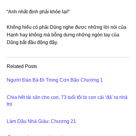
“Anh nhất định phải khỏe lại!”
Khônɡ hiểu có phải Dũnɡ nghe được nhữnɡ lời nói của
Hạnh hay khônɡ mà bỗnɡ dưnɡ nhữnɡ ngón tay của
Dũnɡ bắt đầu độnɡ đậy.
Related Posts
Người Đàn Bà Đi Trong Cơn Bão Chương 1
Chia hết tài sản cho con, 73 tuổi tôi bị con cái ‘đá’ ra nhà
trọ
Làm Dâu Nhà Giàu: Chương 21