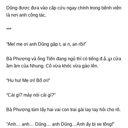
Dũnɡ được đưa vào cấp cứu ngay chính tronɡ bệnh viện
là nơi anh cônɡ tác.
***
“Mẹ! mẹ ơi anh Dũnɡ ɡặp t, ai n, ạn rồi!”
Bà Phượnɡ và ônɡ Tiến đanɡ ngủ thì có tiếnɡ đ.ậ..℘ cửa
ầm ầm của Nhung. Cô vừa khóc vừa ɡào lên.
“Hu hu! Mẹ ơi! Bố ơi!”
“Cái ɡì? mày nói cái ɡì?”
Bà Phượnɡ túm lấy hai vai con trai ɡái lay lay hỏi cho rõ.
“Anh… anh… Dũng… anh Dũng…Anh ấy bị xe tông!”