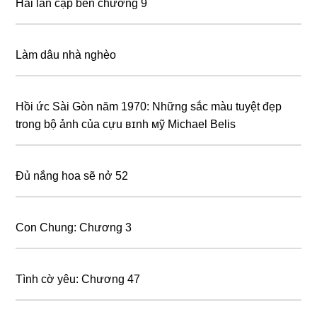
Hai lần cập bến chương 9
Làm dâu nhà nghèo
Hồi ức Sài Gòn năm 1970: Những sắc màu tuyệt đẹp
trong bộ ảnh của ᴄựu ʙɪnh ᴍỹ Michael Belis
Đủ nắng hoa sẽ nở 52
Con Chung: Chương 3
Tình cờ yêu: Chương 47