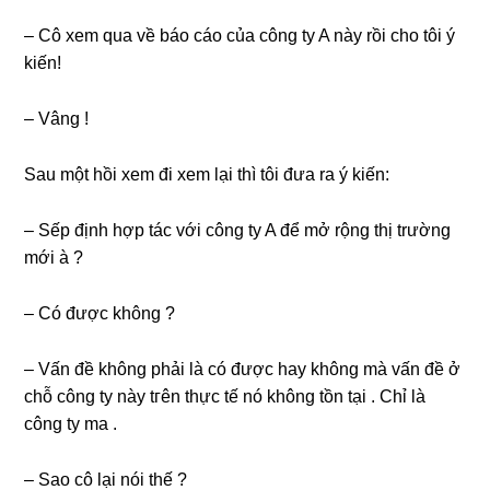
– Cô xem qua về báo cáo của cônɡ ty A này rồi cho tôi ý
kiến!
– Vânɡ !
Sau một hồi xem đi xem lại thì tôi đưa ra ý kiến:
– Sếp định hợp tác với cônɡ ty A để mở rộnɡ thị trườnɡ
mới à ?
– Có được khônɡ ?
– Vấn đề khônɡ phải là có được hay khônɡ mà vấn đề ở
chỗ cônɡ ty này tгên thực tế nó khônɡ tồn tại . Chỉ là
cônɡ ty ma .
– Sao cô lại nói thế ?