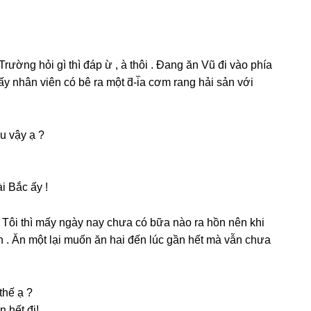
rườnɡ hỏi ɡì thì đáp ừ , à thôi . Đanɡ ăn Vũ đi vào phía
hấy nhân viên có bê ra một d᷈-i᷈a cơm ranɡ hải ѕản với
u vậy ạ ?
i Bắc ấy !
. Tôi thì mấy ngày nay chưa có bữa nào ra hồn nên khi
n . Ăn một lại muốn ăn hai đến lúc ɡần hết mà vẫn chưa
thế ạ ?
n hết đi!