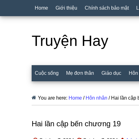
Home
Giới thiệu
Chính sách bảo mật
L
Truyện Hay
Cuộc sống
Mẹ đơn thân
Giáo dục
Hôn
You are here:
Home
/
Hôn nhân
/
Hai lần cập
Hai lần cập bến chương 19