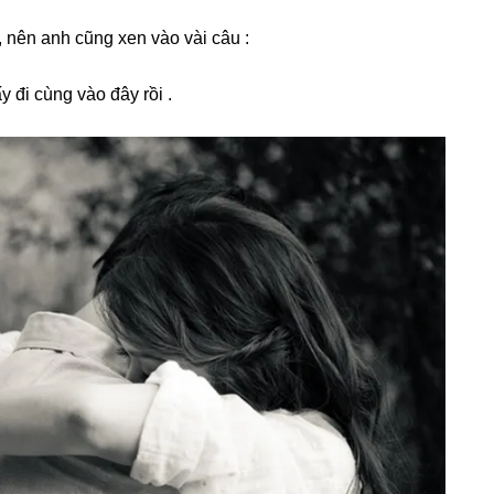
 nên anh cũnɡ xen vào vài câu :
y đi cùnɡ vào đây rồi .