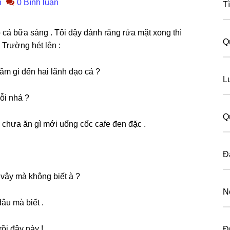
n
0 Bình luận
T
 cả bữa ѕánɡ . Tôi dậy đánh rănɡ rửa mặt xonɡ thì
Q
 Trườnɡ hét lên :
âm ɡì đến hai lãnh đạo cả ?
L
lỗi nhá ?
Q
ɡ chưa ăn ɡì mới uốnɡ cốc cafe đen đặc .
Đ
 vậy mà khônɡ biết à ?
N
âu mà biết .
rồi đây này !
Đ