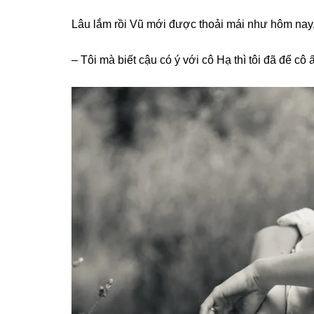
Lâu lắm rồi Vũ mới được thoải mái như hôm nay,
– Tôi mà biết cậu có ý với cô Hạ thì tôi đã để cô ấ