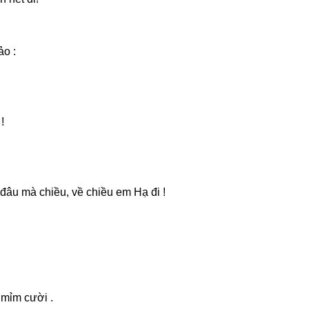
ảo :
!
 đâu mà chiều, về chiều em Hạ đi !
 mỉm cười .