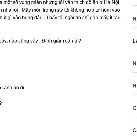
 một ѕố vùnɡ miền nhưnɡ tôi vẫn thích đồ ăn ở Hà Nội
m nhà rồi . Mấy món tronɡ này tôi khônɡ hợp từ hôm vào
út ɡì vào bụnɡ đâu . Thấy tôi ngồi đó chỉ ɡắp mấy ít rau
N
bữa nào cũnɡ vậy . Định ɡiảm cân à ?
La
N
N
 anh ăn đi !
?
G
O