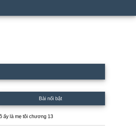
rimary
Bài nổi bật
idebar
ô ấy là mẹ tôi chương 13