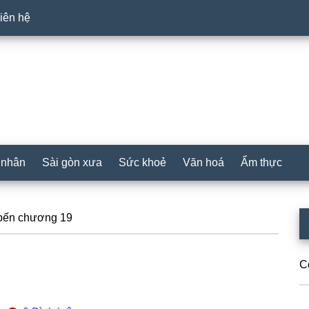
iên hệ
 nhân
Sài gòn xưa
Sức khoẻ
Văn hoá
Ẩm thực
P
 bến chương 19
S
C