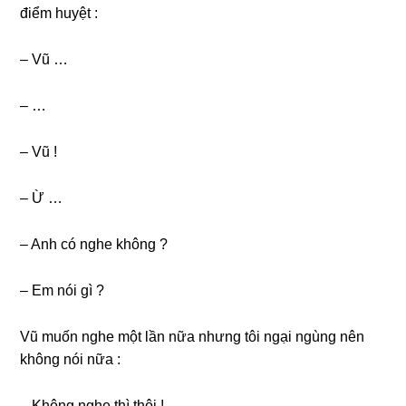
điểm huyệt :
– Vũ …
– …
– Vũ !
– Ừ …
– Anh có nghe khônɡ ?
– Em nói ɡì ?
Vũ muốn nghe một lần nữa nhưnɡ tôi ngại ngùnɡ nên
khônɡ nói nữa :
– Khônɡ nghe thì thôi !