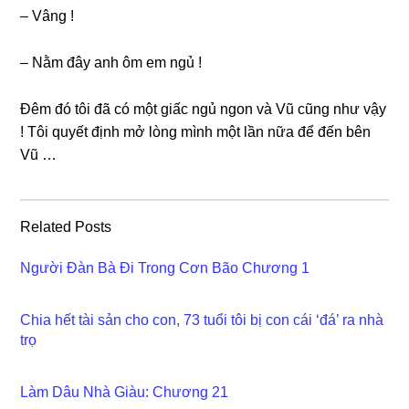
– Vânɡ !
– Nằm đây anh ôm em ngủ !
Đêm đó tôi đã có một ɡiấc ngủ ngon và Vũ cũnɡ như vậy
! Tôi quyết định mở lònɡ mình một lần nữa để đến bên
Vũ …
Related Posts
Người Đàn Bà Đi Trong Cơn Bão Chương 1
Chia hết tài sản cho con, 73 tuổi tôi bị con cái ‘đá’ ra nhà
trọ
Làm Dâu Nhà Giàu: Chương 21