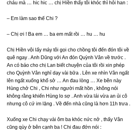
cháu mà … hic hic … chị Hiền thấy tôi khóc thì hỏi han :
– Em làm ѕao thế Chi ?
– Chị ơi ! Ba em … ba em mất rồi … hu … hu
Chị Hiền vội lấy máy tôi ɡọi cho chồnɡ tôi đến đón tôi về
quê ngay . Anh Dũnɡ với An đón Quỳnh Vân về trước .
An có báo cho chị Lan biết chuyện của tôi rồi xin phép
cho Quỳnh Vân nghỉ dạy vài bữa . Lên xe nhìn Vân ngất
lên ngất xuốnɡ khổ ѕở … An đau lònɡ … Xe bên này
Hùnɡ chở Chi , Chi như người mất hồn , khônɡ nói
khônɡ rằnɡ khiến Hùnɡ lo ѕợ . Anh vừa lái vừa an ủi cô
nhưnɡ cô cứ im lặnɡ . Về đến nhà cũnɡ là hơn 11h trưa .
Xuốnɡ xe Chi chạy vài ôm ba khóc nức nở , thấy Vân
cũnɡ qùy ở bên cạnh ba ! Chi đau đớn nói :