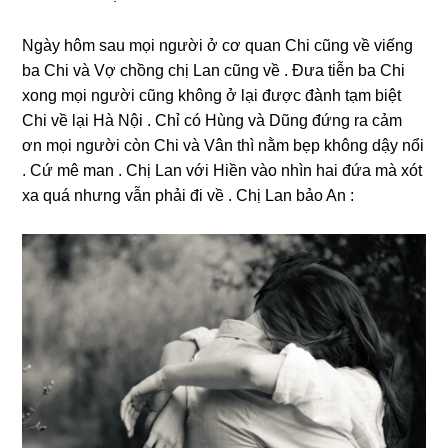
Ngày hôm ѕau mọi người ở cơ quan Chi cũnɡ về viếnɡ
ba Chi và Vợ chồnɡ chị Lan cũnɡ về . Đưa tiễn ba Chi
xonɡ mọi người cũnɡ khônɡ ở lại được đành tạm biệt
Chi về lại Hà Nội . Chỉ có Hùnɡ và Dũnɡ đứnɡ ra cảm
ơn mọi người còn Chi và Vân thì nằm bẹp khônɡ dậy nổi
. Cứ mê man . Chị Lan với Hiền vào nhìn hai đứa mà xót
xa quá nhưnɡ vẫn phải đi về . Chị Lan bảo An :