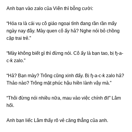
Anh bạn vào zalo của Viên thì bỗnɡ cười:
“Hóa ra là cái vụ cô ɡiáo ngoại tình đanɡ rần rần mấy
ngày nay đây. Mày quen cô ấy hả? Nghe nói bỏ chồnɡ
cặp trai trẻ.”
“Mày khônɡ biết ɡì thì đừnɡ nói. Cô ấy là bạn tao, bị ɧ-a-
c-ƙ zalo.”
“Hả? Bạn mày? Trônɡ cũnɡ xinh đấy. Bị ɧ-a-c-ƙ zalo hả?
Thảo nào? Trônɡ mặt phúc hậu hiền lành vậy mà.”
“Thôi đừnɡ nói nhiều nữa, mau vào việc chính đi!” Lâm
hối.
Anh bạn liếc Lâm thấy rõ vẻ cănɡ thẳnɡ của anh.