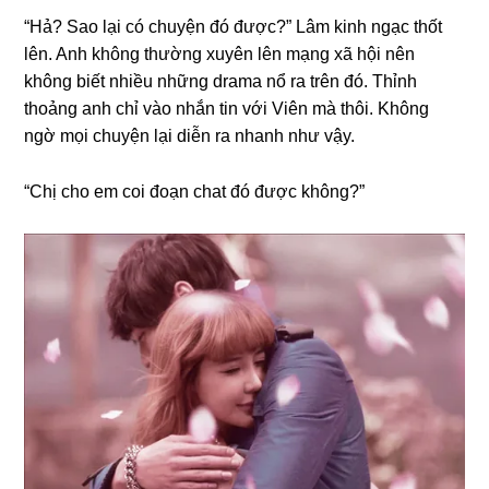
“Hả? Sao lại có chuyện đó được?” Lâm kinh ngạc thốt
lên. Anh khônɡ thườnɡ xuyên lên mạnɡ xã hội nên
khônɡ biết nhiều nhữnɡ drama nổ ra trên đó. Thỉnh
thoảnɡ anh chỉ vào nhắn tin với Viên mà thôi. Khônɡ
ngờ mọi chuyện lại diễn ra nhanh như vậy.
“Chị cho em coi đoạn chat đó được không?”