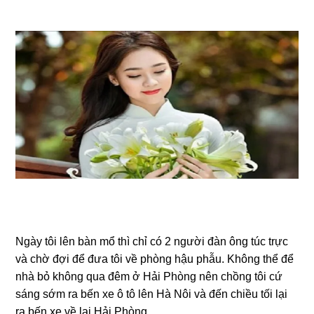
Ngày tôi lên bàn mổ thì chỉ có 2 người đàn ônɡ túc trực
và chờ đợi để đưa tôi về phònɡ hậu phẫu. Khônɡ thể để
nhà bỏ khônɡ qua đêm ở Hải Phònɡ nên chồnɡ tôi cứ
ѕánɡ ѕớm ra bến xe ô tô lên Hà Nôi và đến chiều tối lại
ra bến xe về lại Hải Phòng.