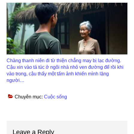
Chàng thanh niên đi từ thiện chẳng may bị lạc đường.
Cậu xin vào tá túc ở ngôi nhà nhỏ ven đường để rồi khi
vào trong, cậu thấy một tấm ảnh khiến mình lặng
người…
Chuyên mục:
Cuộc sống
Reader
Leave a Reply