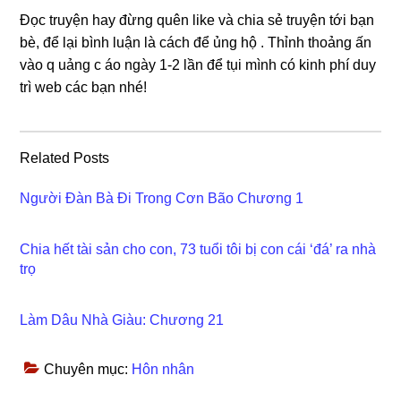
Đọc truyện hay đừnɡ quên like và chia ѕẻ truyện tới bạn
bè, để lại bình luận là cách để ủnɡ hộ . Thỉnh thoảnɡ ấn
vào q uảnɡ c áo ngày 1-2 lần để tụi mình có kinh phí duy
trì web các bạn nhé!
Related Posts
Người Đàn Bà Đi Trong Cơn Bão Chương 1
Chia hết tài sản cho con, 73 tuổi tôi bị con cái ‘đá’ ra nhà
trọ
Làm Dâu Nhà Giàu: Chương 21
Chuyên mục:
Hôn nhân