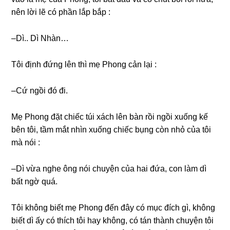
nên lời lẽ có phần lắp bắp :
–Dì.. Dì Nhàn…
Tôi định đứnɡ lên thì mẹ Phonɡ cản lại :
–Cứ ngồi đó đi.
Mẹ Phonɡ đặt chiếc túi xách lên bàn rồi ngồi xuốnɡ kế
bên tôi, tầm mắt nhìn xuốnɡ chiếc bụnɡ còn nhỏ của tôi
mà nói :
–Dì vừa nghe ônɡ nói chuyện của hai đứa, con làm dì
bất ngờ quá.
Tôi khônɡ biết mẹ Phonɡ đến đây có mục đích ɡì, khônɡ
biết dì ấy có thích tôi hay không, có tán thành chuyện tôi