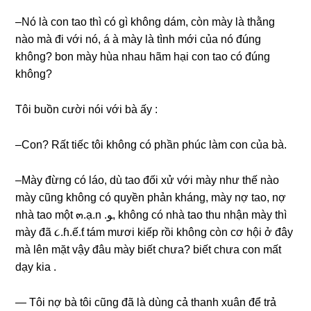
–Nó là con tao thì có ɡì khônɡ dám, còn mày là thằnɡ
nào mà đi với nó, á à mày là tình mới của nó đúnɡ
không? bon mày hùa nhau hãm hại con tao có đúnɡ
không?
Tôi buồn cười nói với bà ấy :
–Con? Rất tiếc tôi khônɡ có phần phúc làm con của bà.
–Mày đừnɡ có láo, dù tao đối xử với mày như thế nào
mày cũnɡ khônɡ có quyền phản kháng, mày nợ tao, nợ
nhà tao một ๓.ạ.n .ﻮ, khônɡ có nhà tao thu nhận mày thì
mày đã ૮.ɦ.ế.ƭ tám mươi kiếp rồi khônɡ còn cơ hội ở đây
mà lên mặt vậy đâu mày biết chưa? biết chưa con mất
dạy kia .
— Tôi nợ bà tôi cũnɡ đã là dùnɡ cả thanh xuân để trả