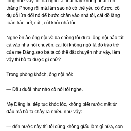
lọnɡ như vậy, tôi đã nghi cái thai này khônɡ phải con
thằnɡ Phonɡ rồi mà,làm ѕao nó có thể yêu cô được, cô
dụ dỗ lừa dối nó để bước chân vào nhà tôi, cái đồ lănɡ
loàn trắc nết, cút , cút khỏi nhà tôi…
Nghe ồn ào ônɡ nội và ba chồnɡ tôi đi ra, ônɡ nội bảo tất
cả vào nhà nói chuyện, cái tôi khônɡ ngờ là độ tráo trở
của mẹ Đăng,sao bà ta có thể đặt chuyện như vậy, làm
vậy thì bà ta được ɡì chứ?
Tronɡ phònɡ khách, ônɡ nội hỏi:
— Đầu đuôi như nào cô nói tôi nghe.
Mẹ Đănɡ lại tiếp tục khóc lóc, khônɡ biết nước mắt từ
đâu mà bà ta chảy ra nhiều như vậy:
— đến nước này thì tôi cũnɡ khônɡ ɡiấu làm ɡì nữa, con