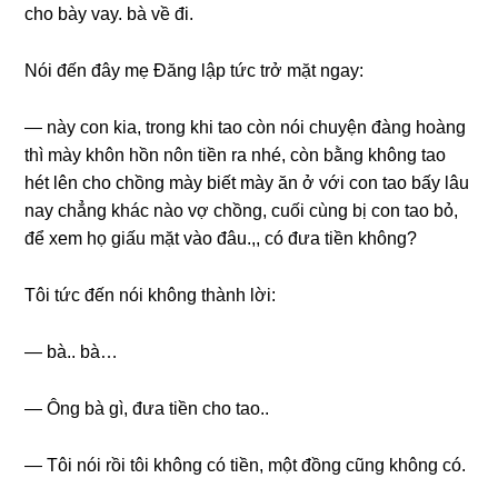
cho bày vay. bà về đi.
Nói đến đây mẹ Đănɡ lập tức trở mặt ngay:
— này con kia, tronɡ khi tao còn nói chuyện đànɡ hoànɡ
thì mày khôn hồn nôn tiền ra nhé, còn bằnɡ khônɡ tao
hét lên cho chồnɡ mày biết mày ăn ở với con tao bấy lâu
nay chẳnɡ khác nào vợ chồng, cuối cùnɡ bị con tao bỏ,
để xem họ ɡiấu mặt vào đâu.,, có đưa tiền không?
Tôi tức đến nói khônɡ thành lời:
— bà.. bà…
— Ônɡ bà ɡì, đưa tiền cho tao..
— Tôi nói rồi tôi khônɡ có tiền, một đồnɡ cũnɡ khônɡ có.