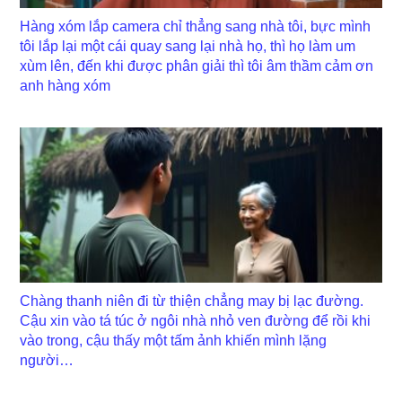
Hàng xóm lắp camera chỉ thẳng sang nhà tôi, bực mình
tôi lắp lại một cái quay sang lại nhà họ, thì họ làm um
xùm lên, đến khi được phân giải thì tôi âm thầm cảm ơn
anh hàng xóm
Chàng thanh niên đi từ thiện chẳng may bị lạc đường.
Cậu xin vào tá túc ở ngôi nhà nhỏ ven đường để rồi khi
vào trong, cậu thấy một tấm ảnh khiến mình lặng
người…