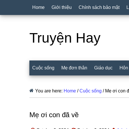
Home
Giới thiệu
Chính sách bảo mật
L
Truyện Hay
Cuộc sống
Mẹ đơn thân
Giáo dục
Hôn
You are here:
Home
/
Cuộc sống
/
Mẹ ơi con đ
Mẹ ơi con đã về