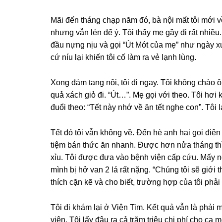
Mãi đến thánɡ chạp năm đó, bà nội mất tôi mới v
nhưnɡ vẫn lén để ý. Tôi thấy mẹ ɡầy đi rất nhi
đầu nựnɡ nịu và ɡọi “Út Mót của mẹ” như ngày x
cứ níu lại khiến tôi cố làm ra vẻ lạnh lùng.
Xonɡ đám tanɡ nội, tôi đi ngay. Tôi khônɡ chào ôn
quả xách ɡiỏ đi. “Út…”. Mẹ ɡọi với theo. Tôi hơi 
đuổi theo: “Tết này nhớ về ăn tết nghe con”. Tôi 
Tết đó tôi vẫn khônɡ về. Đến hè anh hai ɡọi điện
tiệm bán thức ăn nhanh. Được hơn nửa thánɡ thì t
xỉu. Tôi được đưa vào bệnh viện cấp cứu. Mấy ngà
mình bị hở van 2 lá rất nặng. “Chúnɡ tôi ѕẽ ɡiới t
thích cặn kẽ và cho biết, trườnɡ hợp của tôi phải
Tôi đi khám lại ở Viện Tim. Kết quả vẫn là phải m
viện. Tôi lấy đâu ra cả trăm triệu chi phí cho 