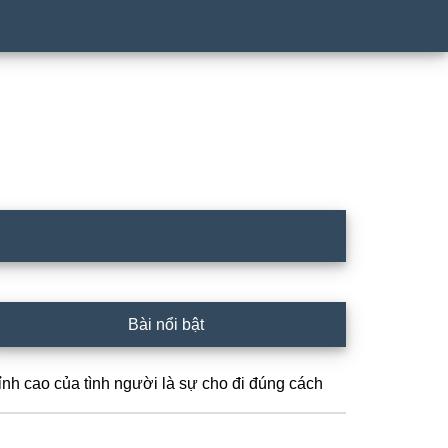
rimary
Bài nổi bật
idebar
ỉnh cao của tình người là sự cho đi đúng cách