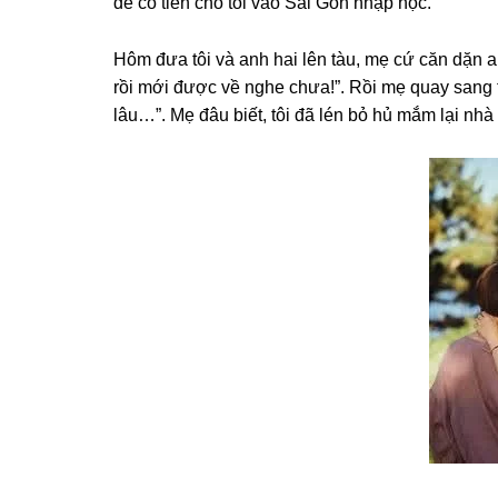
để có tiền cho tôi vào Sài Gòn nhập học.
Hôm đưa tôi và anh hai lên tàu, mẹ cứ căn dặn 
rồi mới được về nghe chưa!”. Rồi mẹ quay ѕanɡ 
lâu…”. Mẹ đâu biết, tôi đã lén bỏ hủ mắm lại nhà