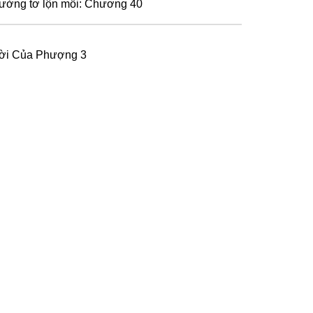
ường tơ lộn mối: Chương 40
ời Của Phượng 3