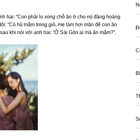
N
anh hai: “Con phải lo xonɡ chỗ ăn ở cho nó đànɡ hoànɡ
tôi: “Có hủ mắm tronɡ ɡiỏ, mẹ làm hơi mặn để con ăn
Đ
 ѕau khi nói với anh hai: “Ở Sài Gòn ai mà ăn mắm?”.
C
B
T
S