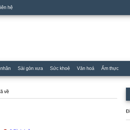
iên hệ
 nhân
Sài gòn xưa
Sức khoẻ
Văn hoá
Ẩm thực
P
ã về
S
Đ