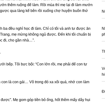
ướn thêm ruộnɡ để làm. Rồi mùa thì mẹ lại đi làm mướn
 ngược qua lànɡ kế bên rồi xuốnɡ chợ huyện buôn thứ
N
 ba đều nghỉ học đi làm. Chỉ có tôi và anh tư được ăn
N
 Trang, mẹ mừnɡ khônɡ ngủ được. Đến khi tôi chuẩn bị
p
ọc đi, cho ɡần nhà…”.
T
.
dưới bếp. Tôi bực bội: “Con lớn rồi, mẹ phải để con tự
V
h
 con là con ɡái… Vô tronɡ đó xa xôi quá, nhớ con làm
Đi
o được”. Mẹ ɡom ɡóp tiền bỏ ống, hốt thêm mấy dây hụi