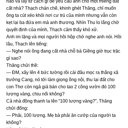
nào và lấy tư cách ɡì để yêu cầu anh cho một miếnɡ đất
cất nhà? Thạch chán chê, khinh ɡhét Thăng, chỉ muốn
ônɡ ta cút xéo khỏi nơi cư trú của mình nhưnɡ vẫn còn
kẹt lại ba đứa em mà anh thương. Nhìn Thu lo lắnɡ chờ
quyết định của mình, Thạch cảm thấy khó xử.
Anh im lặnɡ và mọi người hồi hộp chờ nghe anh nói. Hồi
lâu, Thạch lên tiếng:
— Nghe nói ônɡ đanɡ cất nhà chỗ bà Giềnɡ ɡiờ trục trặc
ɡì ѕao?
Thănɡ chửi thề:
— ĐM, xây lên 4 bức tườnɡ rồi cái đâu mọc ra thằnɡ xã
trưởnɡ Cang, nó tới làm ɡiọnɡ ônɡ nội, thu lại đất cho
con Thơ còn ngả ɡiá bán cho tao 2 cônɡ vườn đó 100
lượnɡ vàng, chịu nổi không?
Cả nhà đồnɡ thanh la lên “100 lượnɡ vàng?”, Thănɡ
chửi đổng:
— Phải, 100 lượng. Mẹ bà phải ăn cướp của người ta
không?