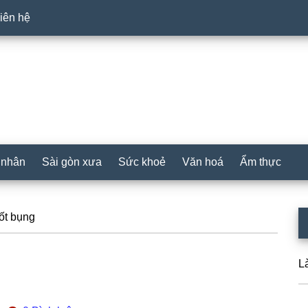
iên hệ
 nhân
Sài gòn xưa
Sức khoẻ
Văn hoá
Ẩm thực
P
tốt bụng
S
L