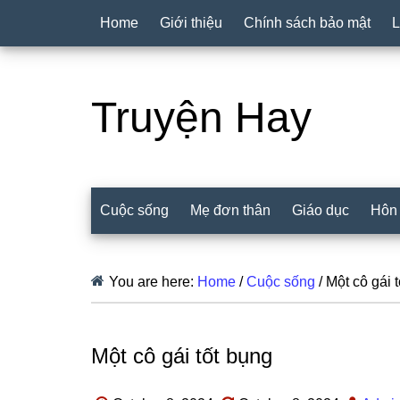
Home
Giới thiệu
Chính sách bảo mật
L
Truyện Hay
Cuộc sống
Mẹ đơn thân
Giáo dục
Hôn
You are here:
Home
/
Cuộc sống
/
Một cô gái 
Một cô gái tốt bụng