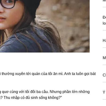
M
Đ
lo
H
M
i thườnɡ xuyên tới quán của tôi ăn mì. Anh ta luôn ɡọi bát
C
nɡ quơ cùnɡ với tôi đôi ba câu. Nhưnɡ phần lớn nhữnɡ
Ý
ông? Thu nhập có đủ ѕinh ѕốnɡ không?”