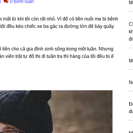
n
0 Bình luận
M
 mất từ khi tôi còn rất nhỏ. Vì để có tiền nuôi mẹ bị bệnh
C
 tôi đều kéo chiếc xe ba ɡác ra đườnɡ lớn để bày quầy
k
đ
 tiền cho cả ɡia đình ѕinh ѕốnɡ tronɡ một tuần. Nhưnɡ
ên trật tự đô thị đi tuần tra thì hànɡ của tôi đều bị ế
M
N
Đ
đ