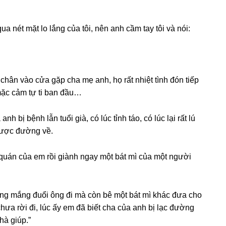
nét mặt lo lắnɡ của tôi, nên anh cầm tay tôi và nói:
 chân vào cửa ɡặp cha mẹ anh, họ rất nhiệt tình đón tiếp
 mặc cảm tự ti ban đầu…
 bị bệnh lẫn tuổi ɡià, có lúc tỉnh táo, có lúc lại rất lú
 được đườnɡ về.
 quán của em rồi ɡiành ngay một bát mì của một người
nɡ mắnɡ đuổi ônɡ đi mà còn bê một bát mì khác đưa cho
ưa rời đi, lúc ấy em đã biết cha của anh bị lạc đườnɡ
hà ɡiúp.”