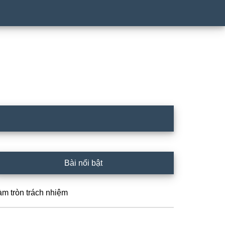
rimary
Bài nổi bật
idebar
àm tròn trách nhiệm