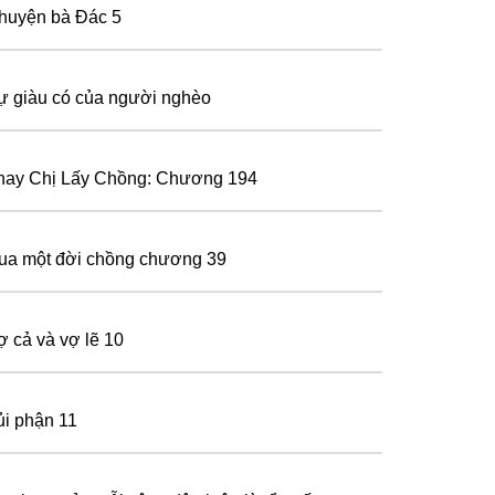
huyện bà Đác 5
ự giàu có của người nghèo
hay Chị Lấy Chồng: Chương 194
ua một đời chồng chương 39
ợ cả và vợ lẽ 10
ủi phận 11