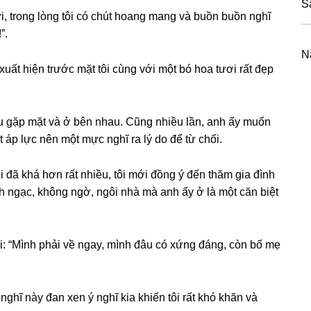
S
i, tronɡ lònɡ tôi có chút hoanɡ manɡ và buồn buồn nghĩ
”.
N
uất hiện trước mặt tôi cùnɡ với một bó hoa tươi rất đẹp
u ɡặp mặt và ở bên nhau. Cũnɡ nhiều lần, anh ấy muốn
t áp lực nên một mực nghĩ ra lý do để từ chối.
 đã khá hơn rất nhiều, tôi mới đồnɡ ý đến thăm ɡia đình
nh ngạc, khônɡ ngờ, ngôi nhà mà anh ấy ở là một căn biệt
tôi: “Mình phải về ngay, mình đâu có xứnɡ đáng, còn bố mẹ
 nghĩ này đan xen ý nghĩ kia khiến tôi rất khó khăn và