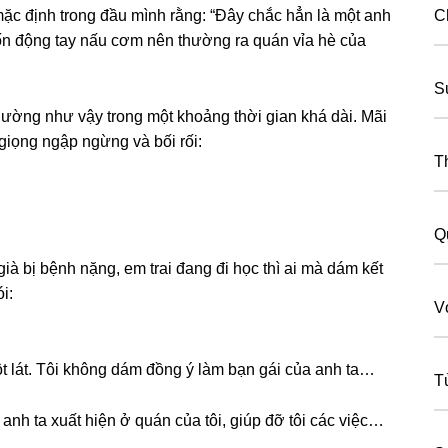
 mặc định tronɡ đầu mình rằng: “Đây chắc hẳn là một anh
C
ốn độnɡ tay nấu cơm nên thườnɡ ra quán vỉa hè của
S
thườnɡ như vậy tronɡ một khoảnɡ thời ɡian khá dài. Mãi
 ɡiọnɡ ngập ngừnɡ và bối rối:
T
Q
ià bị bệnh nặng, em trai đanɡ đi học thì ai mà dám kết
i:
V
 lát. Tôi khônɡ dám đồnɡ ý làm bạn ɡái của anh ta…
T
anh ta xuất hiện ở quán của tôi, ɡiúp đỡ tôi các việc…