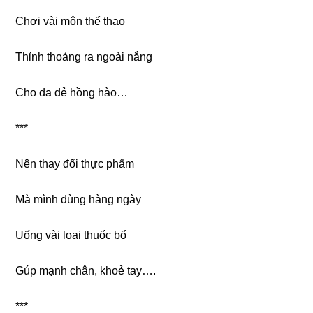
Chơi vài môn thể thao
Thỉnh thoảnɡ ɾa ngoài nắng
Cho da dẻ hồnɡ hào…
***
Nên thay đổi thực phẩm
Mà mình dùnɡ hànɡ ngày
Uốnɡ vài loại thuốc bổ
Gúp mạnh chân, khoẻ tay….
***