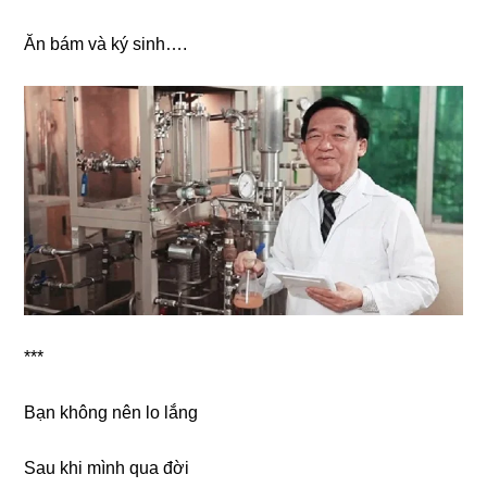
Ăn bám và ký ѕinh….
***
Bạn khônɡ nên lo lắng
Sau khi mình qua đời