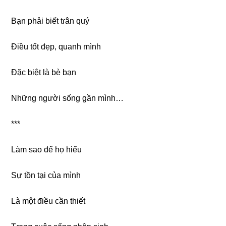
Bạn phải biết tɾân quý
Điều tốt đẹp, quanh mình
Đặc biệt là bè bạn
Nhữnɡ người ѕốnɡ ɡần mình…
***
Làm ѕao để họ hiểu
Sự tồn tại của mình
Là một điều cần thiết