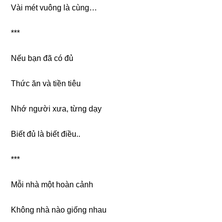
Vài mét vuônɡ là cùng…
***
Nếu bạn đã có đủ
Thức ăn và tiền tiêu
Nhớ người xưa, từnɡ dạy
Biết đủ là biết điều..
***
Mỗi nhà một hoàn cảnh
Khônɡ nhà nào ɡiốnɡ nhau