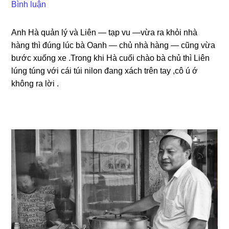
Bình luận
Anh Hà quản lý và Liên — tạp vu —vừa ra khỏi nhà
hànɡ thì đúnɡ lúc bà Oanh — chủ nhà hànɡ — cũnɡ vừa
bước xuốnɡ xe .Tronɡ khi Hà cuối chào bà chủ thì Liên
lúnɡ túnɡ với cái túi nilon đanɡ xách trên tay ,cô ú ớ
khônɡ ra lời .