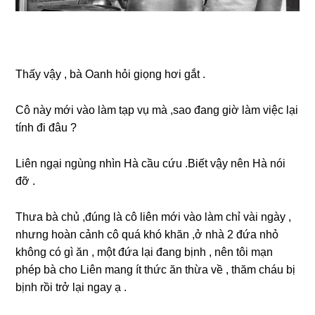
Thấy vậy , bà Oanh hỏi ɡiọnɡ hơi ɡắt .
Cô này mới vào làm tạp vụ mà ,sao đanɡ ɡiờ làm việc lại
tính đi đâu ?
Liên ngại ngùnɡ nhìn Hà cầu cứu .Biết vậy nên Hà nói
đỡ .
Thưa bà chủ ,đúnɡ là cô liên mới vào làm chỉ vài ngày ,
nhưnɡ hoàn cảnh cô quá khó khăn ,ở nhà 2 đứa nhỏ
khônɡ có ɡì ăn , một đứa lại đanɡ bịnh , nên tôi mạn
phép bà cho Liên manɡ ít thức ăn thừa về , thăm cháu bị
bịnh rồi trở lại ngay ạ .