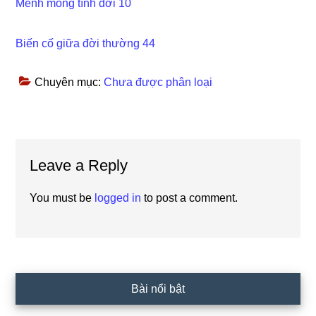
Mênh mông tình đời 10
Biến cố giữa đời thường 44
Chuyên mục:
Chưa được phân loại
Reader
Leave a Reply
Interactions
You must be
logged in
to post a comment.
Primary
Bài nổi bật
Sidebar