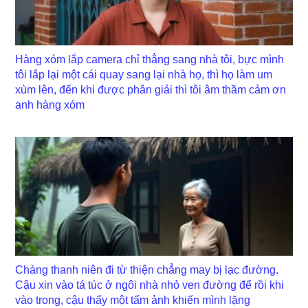
Hàng xóm lắp camera chỉ thẳng sang nhà tôi, bực mình
tôi lắp lại một cái quay sang lại nhà họ, thì họ làm um
xùm lên, đến khi được phân giải thì tôi âm thầm cảm ơn
anh hàng xóm
Chàng thanh niên đi từ thiện chẳng may bị lạc đường.
Cậu xin vào tá túc ở ngôi nhà nhỏ ven đường để rồi khi
vào trong, cậu thấy một tấm ảnh khiến mình lặng