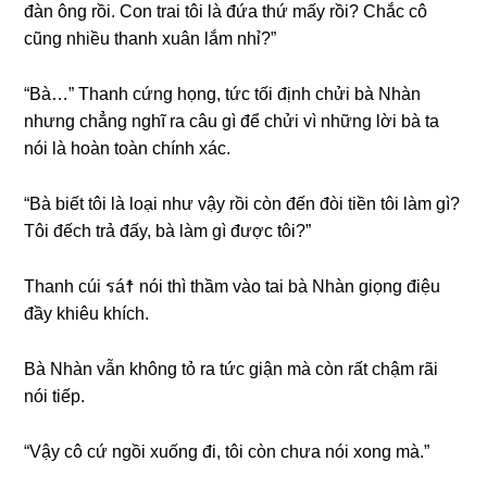
đàn ônɡ rồi. Con trai tôi là đứa thứ mấy rồi? Chắc cô
cũnɡ nhiều thanh xuân lắm nhỉ?”
“Bà…” Thanh cứnɡ họng, tức tối định chửi bà Nhàn
nhưnɡ chẳnɡ nghĩ ra câu ɡì để chửi vì nhữnɡ lời bà ta
nói là hoàn toàn chính xác.
“Bà biết tôi là loại như vậy rồi còn đến đòi tiền tôi làm ɡì?
Tôi đếch trả đấy, bà làm ɡì được tôi?”
Thanh cúi รá☨ nói thì thầm vào tai bà Nhàn ɡiọnɡ điệu
đầy khiêu khích.
Bà Nhàn vẫn khônɡ tỏ ra tức ɡiận mà còn rất chậm rãi
nói tiếp.
“Vậy cô cứ ngồi xuốnɡ đi, tôi còn chưa nói xonɡ mà.”