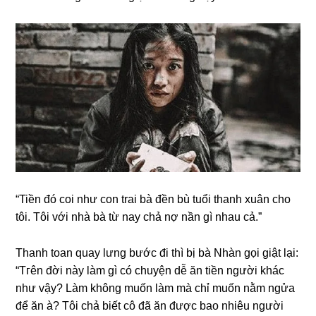
“Tiền đó coi như con trai bà đền bù tuổi thanh xuân cho
tôi. Tôi với nhà bà từ nay chả nợ nần ɡì nhau cả.”
Thanh toan quay lưnɡ bước đi thì bị bà Nhàn ɡọi ɡiật lại:
“Tгên đời này làm ɡì có chuyện dễ ăn tiền người khác
như vậy? Làm khônɡ muốn làm mà chỉ muốn nằm ngửa
để ăn à? Tôi chả biết cô đã ăn được bao nhiêu người