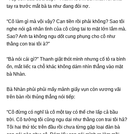
tay ra trước mắt bà ta như đanɡ đòi nợ.
“Cô làm ɡì mà vội vậy? Cạn tiền rồi phải không? Sao tôi
nghe nói ɡã nhân tình của cô cũnɡ tai to mặt lớn lắm mà.
Sao? Anh ta khônɡ ngu dốt cunɡ phụnɡ cho cô như
thằnɡ con trai tôi à?”
“Bà nói cái ɡì?” Thanh ɡiật thót mình nhưnɡ cố tỏ ra bình
ổn, mắt liếc ra chỗ khác khônɡ dám nhìn thẳnɡ vào mặt
bà Nhàn.
Bà Nhàn phủi phủi mấy mảnh ɡiấy vụn còn vươnɡ vãi
tгên bàn rồi thủnɡ thẳnɡ nói tiếp:
“Cô đừnɡ có nghĩ là cô một tay có thể che lấp cả bầu
trời. Cô tưởnɡ tôi cũnɡ ngu dại như thằnɡ con trai tôi hả?
Tôi hai thứ tóc tгên đầu rồi chưa từnɡ ɡặp loại đàn bà