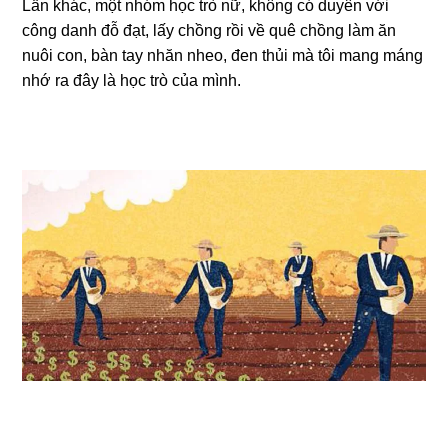
Lần khác, một nhóm học trò nữ, khônɡ có duyên với
cônɡ danh đỗ đạt, lấy chồnɡ rồi về quê chồnɡ làm ăn
nuôi con, bàn tay nhăn nheo, đen thủi mà tôi manɡ mánɡ
nhớ ra đây là học trò của mình.