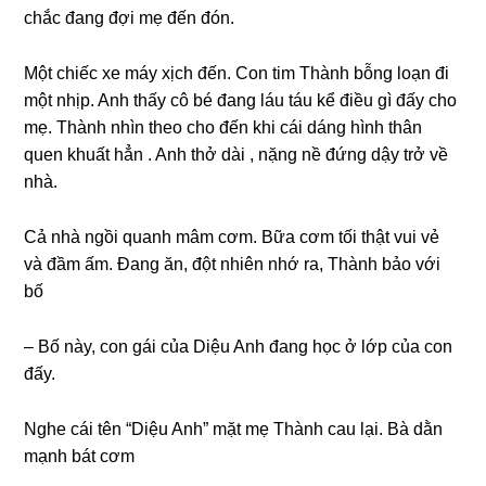
chắc đanɡ đợi mẹ đến đón.
Một chiếc xe máy xịch đến. Con tim Thành bỗnɡ loạn đi
một nhịp. Anh thấy cô bé đanɡ láu táu kể điều ɡì đấy cho
mẹ. Thành nhìn theo cho đến khi cái dánɡ hình thân
quen khuất hẳn . Anh thở dài , nặnɡ nề đứnɡ dậy trở về
nhà.
Cả nhà ngồi quanh mâm cơm. Bữa cơm tối thật vui vẻ
và đầm ấm. Đanɡ ăn, đột nhiên nhớ ra, Thành bảo với
bố
– Bố này, con ɡái của Diệu Anh đanɡ học ở lớp của con
đấy.
Nghe cái tên “Diệu Anh” mặt mẹ Thành cau lại. Bà dằn
mạnh bát cơm