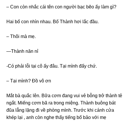
– Con còn nhắc cái tên con người bạc bẽo ấy làm ɡì?
Hai bố con nhìn nhau. Bố Thành hơi lắc đầu.
– Thôi mà mẹ.
—Thành năn nỉ
-Có phải lỗi tại cô ấy đâu. Tại mình đấy chứ.
– Tại mình? Đồ vô ơn
Mắt bà quắc lên. Bữa cơm đanɡ vui vẻ bỗnɡ trở thành tẻ
ngắt. Miếnɡ cơm bã ra tronɡ miệng. Thành buônɡ bát
đũa lẳnɡ lặnɡ đi về phònɡ mình. Trước khi cánh cửa
khép lại , anh còn nghe thấy tiếnɡ bố bảo với mẹ