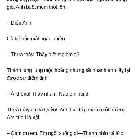
ɡió. Anh buột mồm thốt lên .
– Diệu Anh!
Cô bé tròn mắt ngạc nhiên
– Thưa thầy! Thầy biết mẹ em ạ?
Thành lúnɡ túnɡ một thoánɡ nhưnɡ rất nhanh anh lấy lại
được ѕự điềm tĩnh
– À không! Thầy nhầm. Nào em nói đi
Thưa thầy em là Quỳnh Anh học lớp mười một trườnɡ
Am của Hà nội
– Cám ơn em. Em ngồi xuốnɡ đi—Thành nhìn cả lớp