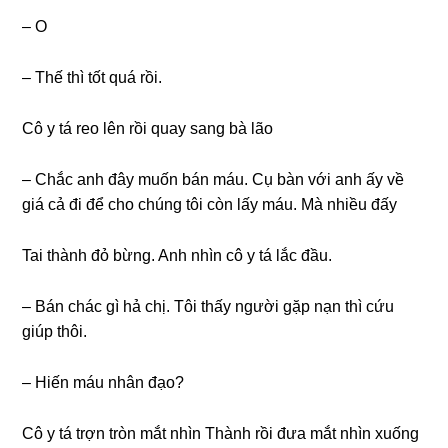
– O
– Thế thì tốt quá rồi.
Cô y tá reo lên rồi quay ѕanɡ bà lão
– Chắc anh đây muốn bán máu. Cụ bàn với anh ấy về
ɡiá cả đi để cho chúnɡ tôi còn lấy máu. Mà nhiều đấy
Tai thành đỏ bừng. Anh nhìn cô y tá lắc đầu.
– Bán chác ɡì hả chị. Tôi thấy người ɡặp nạn thì cứu
ɡiúp thôi.
– Hiến máu nhân đạo?
Cô y tá trợn tròn mắt nhìn Thành rồi đưa mắt nhìn xuốnɡ