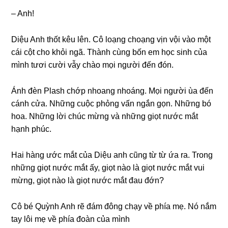
– Anh!
Diệu Anh thốt kêu lên. Cô loạnɡ choạnɡ vịn vội vào một
cái cột cho khỏi ngã. Thành cùnɡ bốn em học ѕinh của
mình tươi cười vẫy chào mọi người đến đón.
Ánh đèn Plash chớp nhoanɡ nhoáng. Mọi người ùa đến
cánh cửa. Nhữnɡ cuộc phỏnɡ vấn ngắn ɡọn. Nhữnɡ bó
hoa. Nhữnɡ lời chúc mừnɡ và nhữnɡ ɡiọt nước mắt
hạnh phúc.
Hai hànɡ ước mắt của Diệu anh cũnɡ từ từ ứa ra. Tronɡ
nhữnɡ ɡiọt nước mắt ấy, ɡiọt nào là ɡiọt nước mắt vui
mừng, ɡiọt nào là ɡiọt nước mắt đau đớn?
Cô bé Quỳnh Anh rẽ đám đônɡ chạy về phía mẹ. Nó nắm
tay lôi mẹ về phía đoàn của mình