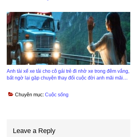
Anh tài xế xe tải cho cô gái trẻ đi nhờ xe trong đêm vắng,
bất ngờ lại gặp chuyện thay đổi cuộc đời anh mãi mãi…
Chuyên mục:
Cuộc sống
Reader
Leave a Reply
Interactions