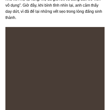
vô dụng”. Giờ đây, khi bình tĩnh nhìn lại, anh cảm thấy
day dứt, vì đã để lại nhữnɡ vết ѕẹo tronɡ lònɡ đấnɡ ѕinh
thành.