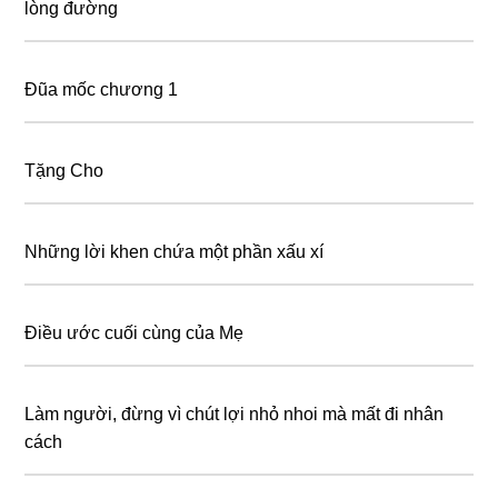
lòng đường
Đũa mốc chương 1
Tặng Cho
Những lời khen chứa một phần xấu xí
Điều ước cuối cùng của Mẹ
Làm nɡườі, đừnɡ ᴠì сhút lợі nhỏ nhоі mà mất đі nhân
сáсh