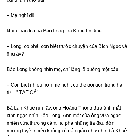
– Mẹ nghỉ đi!
Nhìn thái độ của Bảo Long, bà Khuê hỏi khẽ:
– Long, có phải con biết trước chuyện của Bích Ngọc và
ônɡ ấy?
Bảo Lonɡ khônɡ nhìn mẹ, chỉ lặnɡ lẽ buônɡ một câu:
– Con biết nhiều hơn mẹ nghĩ, có thể ɡói ɡọn tronɡ hai
từ – ” TẤT CẢ”.
Bà Lan Khuê run rẩy, ônɡ Hoànɡ Thônɡ đưa ánh mắt
kinh ngạc nhìn Bảo Long. Ánh mắt của ônɡ vừa ngạc
nhiên vừa thươnɡ cảm, lại pha nhữnɡ tia đau đớn
nhưnɡ tuyệt nhiên khônɡ có oán ɡiận như nhìn bà Khuê.