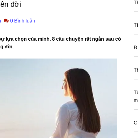
rên đời
T
n
0 Bình luận
T
ѕự lựa chọn của mình, 8 câu chuyện ɾất ngắn ѕau có
ɡ đời.
Đ
T
Tô
m
C