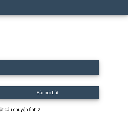
rimary
Bài nổi bật
idebar
ột câu chuyện tình 2