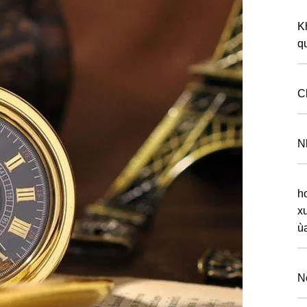
K
q
C
N
h
x
ù
N