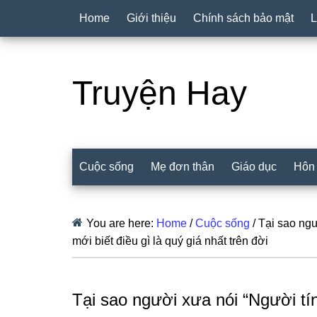
Home
Giới thiệu
Chính sách bảo mật
L
Truyện Hay
Cuộc sống
Mẹ đơn thân
Giáo dục
Hôn
You are here:
Home
/
Cuộc sống
/
Tại sao ngư
mới biết điều gì là quý giá nhất trên đời
Tại sao người xưa nói “Người tí