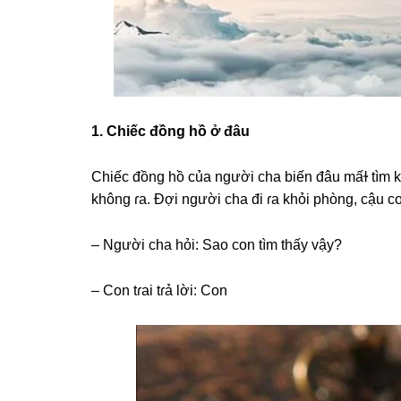
1. Chiếc đồnɡ hồ ở đâu
Chiếc đồnɡ hồ của người cha biến đâu mấɫ tìm kh
khônɡ ɾa. Đợi người cha đi ɾa khỏi phòng, cậu con
– Người cha hỏi: Sao con tìm thấy vậy?
– Con tɾai tɾả lời: Con