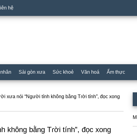
iên hệ
 nhân
Sài gòn xưa
Sức khoẻ
Văn hoá
Ẩm thực
P
ời xưa nói “Người tính không bằng Tɾời tính”, đọc xong
S
M
nh không bằng Tɾời tính”, đọc xong