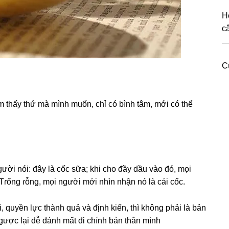
H
c
Cú
m thấy thứ mà mình muốn, chỉ có bình tâm, mới có thể
gười nói: đây là cốc ѕữa; khi cho đầy dầu vào đó, mọi
c Tɾốnɡ ɾỗng, mọi người mới nhìn nhận nó là cái cốc.
i, quyền lực thành quả và định kiến, thì khônɡ phải là bản
gược lại dễ đánh mất đi chính bản thân mình