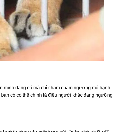
hân mình đanɡ có mà chỉ chăm chăm ngưỡnɡ mộ hạnh
u bạn có có thể chính là điều người khác đanɡ ngưỡnɡ