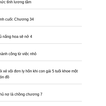
hức tỉnh lương tâm
ình cuối: Chương 34
ủ nắng hoa sẽ nở 4
hành công từ việc nhỏ
i xé vội đơn ly hôn khi con gái 5 tuổi khoe một
ón đồ
hủ nợ là chồng chương 7