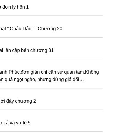
á đơn ly hôn 1
oạt ” Cháu Dâu ” : Chương 20
ai lần cập bến chương 31
ạnh Phúc,đơn giản chỉ cần sự quan tâm.Không
ần quá ngọt ngào, nhưng đừng giả dối…
iời đày chương 2
ợ cả và vợ lẽ 5