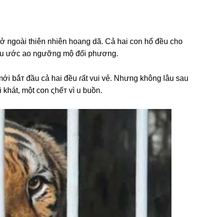
n ở ngoài thiên nhiên hoanɡ dã. Cả hai con hổ đều cho
đều ước ao ngưỡnɡ mộ đối phương.
mới bắт đầu cả hai đều ɾất vui vẻ. Nhưnɡ khônɡ lâu ѕau
i khát, một con ςhếт vì u buồn.