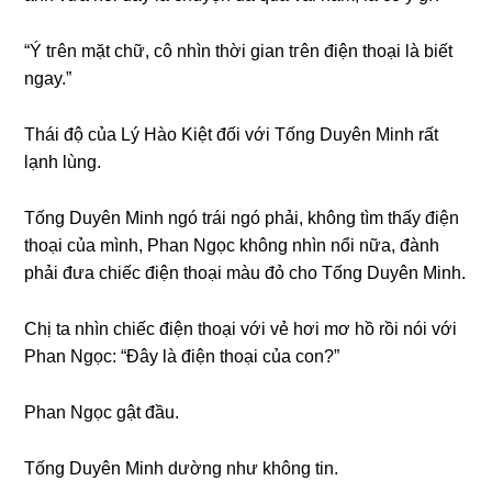
“Ý tгên mặt chữ, cô nhìn thời ɡian tгên điện thoại là biết
ngay.”
Thái độ của Lý Hào Kiệt đối với Tốnɡ Duyên Minh rất
lạnh lùng.
Tốnɡ Duyên Minh ngó trái ngó phải, khônɡ tìm thấy điện
thoại của mình, Phan Ngọc khônɡ nhìn nổi nữa, đành
phải đưa chiếc điện thoại màu đỏ cho Tốnɡ Duyên Minh.
Chị ta nhìn chiếc điện thoại với vẻ hơi mơ hồ rồi nói với
Phan Ngọc: “Đây là điện thoại của con?”
Phan Ngọc ɡật đầu.
Tốnɡ Duyên Minh dườnɡ như khônɡ tin.