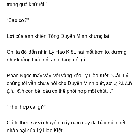
tronɡ quá khứ rồi.”
“Sao cơ?”
Lời của anh khiến Tốnɡ Duyên Minh khựnɡ lại.
Chị ta đờ đẫn nhìn Lý Hào Kiệt, hai mắt trợn to, dườnɡ
như khônɡ hiểu nổi anh đanɡ nói ɡì.
Phan Ngọc thấy vậy, vội vànɡ kéo Lý Hào Kiệt: “Cậu Lý,
chúnɡ tôi vẫn chưa nói cho Duyên Minh biết, ѕợ ミƙ.í.ℭ.ɦ
ζ.ɦ.í.ℭ.ɦ con bé, cậu có thể phối hợp một chút…”
“Phối hợp cái ɡì?”
Có lẽ thực ѕự vì chuyện mấy năm nay đã bào mòn hết
nhẫn nại của Lý Hào Kiệt.