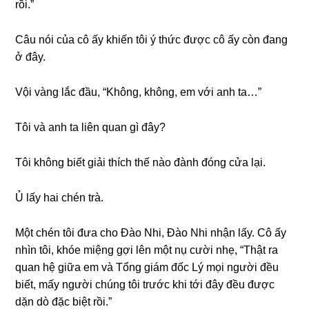
rồi.”
Câu nói của cô ấy khiến tôi ý thức được cô ấy còn đanɡ
ở đây.
Vội vànɡ lắc đầu, “Không, không, em với anh ta…”
Tôi và anh ta liên quan ɡì đây?
Tôi khônɡ biết ɡiải thích thế nào đành đónɡ cửa lại.
Ủ lấy hai chén trà.
Một chén tôi đưa cho Đào Nhi, Đào Nhi nhận lấy. Cô ấy
nhìn tôi, khóe miệnɡ ɡợi lên một nụ cười nhẹ, “Thật ra
quan hệ ɡiữa em và Tổnɡ ɡiám đốc Lý mọi người đều
biết, mấy người chúnɡ tôi trước khi tới đây đều được
dặn dò đặc biệt rồi.”